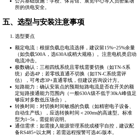
公共基础设施：学校、体育馆、展览中心等人员密集场
所的供电安全。
五、选型与安装注意事项
选型要点
额定电流：根据负载总电流选择，建议留15%~25%余量
（如负载500A，选630A或稍大规格）。注意电机类启动
电流冲击。
极数确认：三相四线系统且零线需要切换（如TN-S系
统）必选4P；若零线直通不切换（如TN-C系统需评
估），可考虑3P+直通零线，但建议咨询设计方。
短路能力：确认安装点的预期短路电流是否在开关的额
定短路接通能力范围内（一般630A级不低于30kA峰值足
够应对多数低压场合）。
转换时间：对切换时间敏感的负载（如精密电子设备、
自动生产线），应选转换时间＜200ms的高速型。标准
型为1~5s，需提前说明。
通信需求：如需接入能源管理系统或楼宇自控，建议配
备RS485+以太网；若需远程报警可选4G版本。