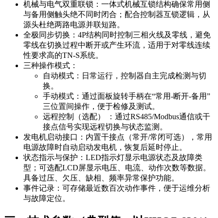
机械与电气双重联锁：一体式机械互锁结构确保常用侧
与备用侧触头绝不同时闭合；配合控制器互锁逻辑，从
源头杜绝两路电源并联短路。
全极同步切换：4P结构同时控制三相火线及零线，避免
零线在切换过程中断开或产生环流，适用于对零线连续
性要求高的TN-S系统。
三种操作模式：
自动模式：日常运行，控制器自主完成检测与切
换。
手动模式：通过面板旋转手柄在“常用-断开-备用”
三位置间操作，便于检修及测试。
远程控制（选配） ：通过RS485/Modbus通信或干
接点信号实现远程切换与状态监测。
发电机启动接口：内置干接点（常开/常闭可选），常用
电源故障时自动启动发电机，恢复后延时停止。
状态指示与保护：LED指示灯显示电源状态及故障类
型；可选配LCD屏显示电压、电流、动作次数等数据。
具备过压、欠压、缺相、频率异常保护功能。
事件记录：可存储最近数百次动作事件，便于运维分析
与故障定位。