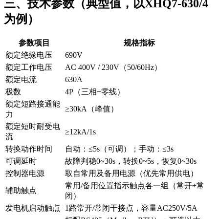
三、技术参数（典型值，以XHQ7-630/4
为例）
参数项目
规格指标
额定绝缘电压
690V
额定工作电压
AC 400V / 230V（50/60Hz）
额定电流
630A
极数
4P（三相+零线）
额定短路接通能
≥30kA（峰值）
力
额定短时耐受电
≥12kA/1s
流
转换动作时间
自动：≤5s（可调）；手动：≤3s
可调延时
故障判稳0~30s，转换0~5s，恢复0~30s
控制器电源
取自常用及备用电源（优先常用供电）
常用/备用位置指示触点各一组（常开+常
辅助触点
闭）
发电机启动触点
1路常开/常闭干接点，容量AC250V/5A