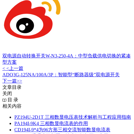
双电源自动转换开关W-N3-250-4A：中型负载供电切换的紧凑
型方案
< <上一篇
ADQ3G-125NA/100A/3P：智能型“断路器级”双电源开关
下一篇>>
文章目录
关闭
目 录
相关内容
PZ194U-2D1T 三相数显电压表技术解析与工程应用指南
PA194I‑9K4 三相数显电流表的作用
CD194I‑9*4为96方形三相交流智能数显电流表