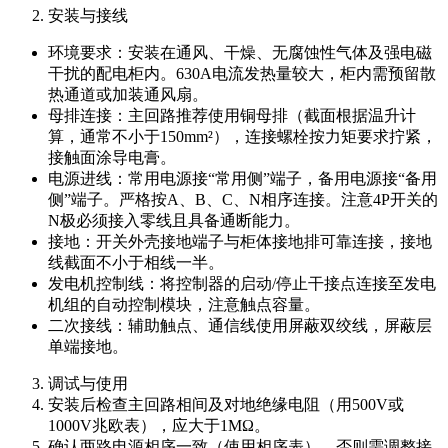
安装与接线
环境要求：安装在通风、干燥、无腐蚀性气体及强电磁
干扰的配电柜内。630A电流发热量较大，柜内需预留散
热通道或加装通风扇。
母排连接：主回路推荐使用铜母排（截面根据温升计
算，通常不小于150mm²），连接螺栓按力矩要求拧紧，
接触面涂导电膏。
电源进线：常用电源接“常用侧”端子，备用电源接“备用
侧”端子。严格按A、B、C、N相序连接。注意4P开关的
N极必须接入零线且具备通断能力。
接地：开关外壳接地端子与柜体接地排可靠连接，接地
线截面不小于相线一半。
发电机控制线：将控制器的启动/停止干接点连接至发电
机组的自动控制模块，注意触点容量。
二次接线：辅助触点、通信线使用屏蔽双绞线，屏蔽层
单端接地。
调试与使用
安装后检查主回路相间及对地绝缘电阻（用500V或
1000V兆欧表），应大于1MΩ。
确认两路电源相序一致（使用相序表），否则需调整接