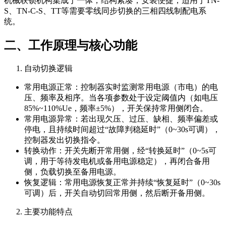
机械联锁机构集成于一体，结构紧凑，安装便捷，适用于TN-
S、TN-C-S、TT等需要零线同步切换的三相四线制配电系
统。
二、工作原理与核心功能
自动切换逻辑
常用电源正常：控制器实时监测常用电源（市电）的电
压、频率及相序。当各项参数处于设定阈值内（如电压
85%~110%Ue，频率±5%），开关保持常用侧闭合。
常用电源异常：若出现欠压、过压、缺相、频率偏差或
停电，且持续时间超过“故障判稳延时”（0~30s可调），
控制器发出切换指令。
转换动作：开关先断开常用侧，经“转换延时”（0~5s可
调，用于等待发电机或备用电源稳定），再闭合备用
侧，负载切换至备用电源。
恢复逻辑：常用电源恢复正常并持续“恢复延时”（0~30s
可调）后，开关自动切回常用侧，然后断开备用侧。
主要功能特点