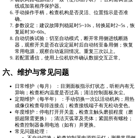
线或加装相序保护器。
手动操作手柄，检查机构是否灵活、位置指示是否准
确。
参数设定：建议故障判稳延时5~10s，转换延时2~5s，恢
复延时30~60s。
自动切换试验：切至自动模式，断开常用侧进线断路
器，观察开关是否在设定延时后自动转至备用侧；恢复
常用电源，观察自动返回情况。重复三次以上。
若配置通信，使用上位机软件确认数据交互正常。
六、维护与常见问题
日常维护（每月） ：目测面板指示灯状态，听柜内有无
异响；检查柜内温度是否过高；清洁控制面板灰尘。
定期维护（每半年） ：手动切换一次以活动机构；用热
成像仪检查母排连接点；检查接线端子有无松动变色。
年度维护：停电打开开关盖，检查主触头磨损程度（磨
损超限需更换）；清洁灭弧罩及壳体；紧固所有螺栓；
检查控制器备用电池（如有）并更换。
常见问题处理：
不自动切换：检查控制器电源指示灯；测量常用侧