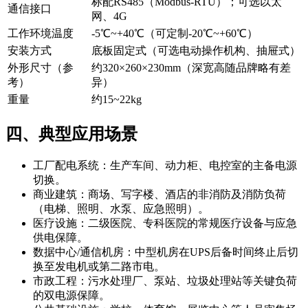
标配RS485（Modbus-RTU）；可选以太
通信接口
网、4G
工作环境温度
-5℃~+40℃（可定制-20℃~+60℃）
安装方式
底板固定式（可选电动操作机构、抽屉式）
外形尺寸（参
约320×260×230mm（深宽高随品牌略有差
考）
异）
重量
约15~22kg
四、典型应用场景
工厂配电系统：生产车间、动力柜、电控室的主备电源
切换。
商业建筑：商场、写字楼、酒店的非消防及消防负荷
（电梯、照明、水泵、应急照明）。
医疗设施：二级医院、专科医院的常规医疗设备与应急
供电保障。
数据中心/通信机房：中型机房在UPS后备时间终止后切
换至发电机或第二路市电。
市政工程：污水处理厂、泵站、垃圾处理站等关键负荷
的双电源保障。