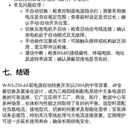
常见问题处理：
不自动切换：检查控制器电源指示灯；测量常用侧
电压是否在规定范围；查看延时设定是否过长；确
认手动/自动开关位置。
切换后发电机不启动：检查启动信号线连接；确认
发电机处于自动模式且无故障。
手动操作沉重或卡滞：可能触头熔焊或机构缺乏润
滑，需立即停运检修。
通信中断：检查RS485接线极性、终端电阻、地址
及波特率设置；确认屏蔽层接地是否良好。
七、结语
W-N3-250-4A双电源自动转换开关以250A的中等容量、4P全
极切换及紧凑化设计，成为三相四线制配电系统中主备电源切
换的可靠选择。它广泛应用于工厂、商业、医疗、数据中心等
多种场景，在体积与性能之间取得了良好的平衡。选型时需配
合负载电流、接地型式、切换时间要求及智能化需求；安装调
试务必规范，特别关注零线处理与大电流连接质量。定期维护
可进一步延长使用寿命，确保长期供电安全。