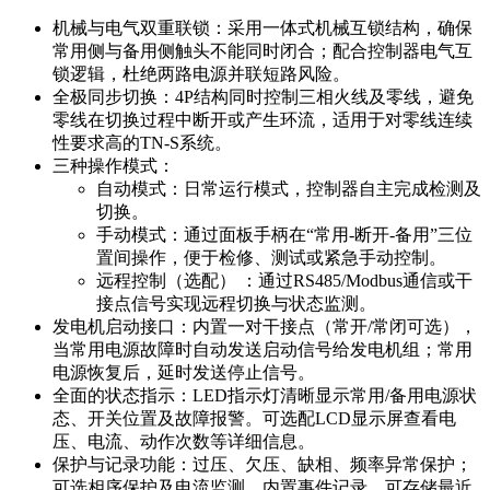
机械与电气双重联锁：采用一体式机械互锁结构，确保
常用侧与备用侧触头不能同时闭合；配合控制器电气互
锁逻辑，杜绝两路电源并联短路风险。
全极同步切换：4P结构同时控制三相火线及零线，避免
零线在切换过程中断开或产生环流，适用于对零线连续
性要求高的TN-S系统。
三种操作模式：
自动模式：日常运行模式，控制器自主完成检测及
切换。
手动模式：通过面板手柄在“常用-断开-备用”三位
置间操作，便于检修、测试或紧急手动控制。
远程控制（选配） ：通过RS485/Modbus通信或干
接点信号实现远程切换与状态监测。
发电机启动接口：内置一对干接点（常开/常闭可选），
当常用电源故障时自动发送启动信号给发电机组；常用
电源恢复后，延时发送停止信号。
全面的状态指示：LED指示灯清晰显示常用/备用电源状
态、开关位置及故障报警。可选配LCD显示屏查看电
压、电流、动作次数等详细信息。
保护与记录功能：过压、欠压、缺相、频率异常保护；
可选相序保护及电流监测。内置事件记录，可存储最近