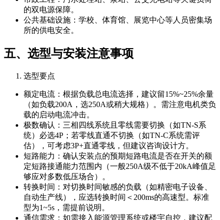
的双电源保障。
公共基础设施：学校、体育馆、展览中心等人员密集场
所的供电安全。
五、选型与安装注意事项
选型要点
额定电流：根据负载总电流选择，建议留15%~25%余量
（如负载200A，选250A或稍大规格）。需注意电机类负
载的启动电流冲击。
极数确认：三相四线系统且零线需要切换（如TN-S系
统）必选4P；若零线直通不切换（如TN-C系统需评
估），可考虑3P+直通零线，但建议咨询设计方。
短路能力：确认安装点的预期短路电流是否在开关的额
定短路接通能力范围内（一般250A级不低于20kA峰值足
够应对多数低压场合）。
转换时间：对切换时间敏感的负载（如精密电子设备、
自动生产线），应选转换时间＜200ms的高速型。标准
型为1~5s，需提前说明。
通信需求：如需接入能源管理系统或楼宇自控，建议配