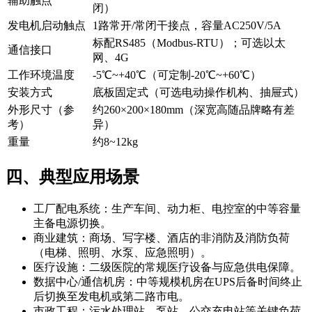
辅助触点
闭）
发电机启动触点
1路常开/常闭干接点，容量AC250V/5A
标配RS485（Modbus-RTU）；可选以太
通信接口
网、4G
工作环境温度
-5℃~+40℃（可定制-20℃~+60℃）
安装方式
底板固定式（可选电动操作机构、抽屉式）
外形尺寸（参
约260×200×180mm（深宽高随品牌略有差
考）
异）
重量
约8~12kg
四、典型应用场景
工厂配电系统：生产车间、动力柜、电控室的中等容量
主备电源切换。
商业建筑：商场、写字楼、酒店的非消防及消防负荷
（电梯、照明、水泵、应急照明）。
医疗设施：二级医院的常规医疗设备与应急供电保障。
数据中心/通信机房：中等规模机房在UPS后备时间终止
后切换至发电机或第二路市电。
市政工程：污水处理站、泵站、公交充电站等关键负荷