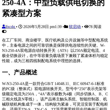
250-4A：中型负载供电切换的
紧凑型方案
llxcdq
•
2026年5月28日 pm1:39
•
软启动
•
78 阅读
在工厂车间、商业楼宇、医疗机构及公共设施等中型配电系统
中，主备电源之间的可靠切换是保障供电连续性的关键。W-
N3-250-4A双电源自动转换开关（ATS）以250A额定电流、4
极全切换设计，在中等容量负载场景下兼顾了紧凑体积与稳定
性能，成为三相四线制配电系统中理想的选择。
一、产品概述
W-N3-250-4A是一款符合GB/T 14048.11、IEC 60947-6-1标准
的PC级（整体式）双电源转换开关。型号中“250”表示壳架等
级额定电流为250A，“4A”表示极数为4极（同步切换A、B、C
三相火线及N零线）。该产品将主触头系统、智能控制器、机
械联锁机构集成于一体，结构较为紧凑，可灵活安装于配电柜
中，适用于TN-S、TN-C-S、TT等需要零线同步切换的三相四