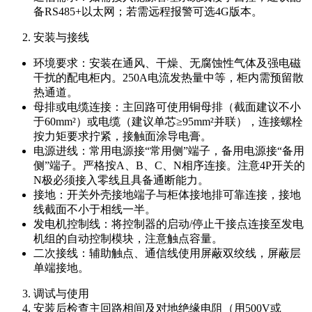
备RS485+以太网；若需远程报警可选4G版本。
安装与接线
环境要求：安装在通风、干燥、无腐蚀性气体及强电磁
干扰的配电柜内。250A电流发热量中等，柜内需预留散
热通道。
母排或电缆连接：主回路可使用铜母排（截面建议不小
于60mm²）或电缆（建议单芯≥95mm²并联），连接螺栓
按力矩要求拧紧，接触面涂导电膏。
电源进线：常用电源接“常用侧”端子，备用电源接“备用
侧”端子。严格按A、B、C、N相序连接。注意4P开关的
N极必须接入零线且具备通断能力。
接地：开关外壳接地端子与柜体接地排可靠连接，接地
线截面不小于相线一半。
发电机控制线：将控制器的启动/停止干接点连接至发电
机组的自动控制模块，注意触点容量。
二次接线：辅助触点、通信线使用屏蔽双绞线，屏蔽层
单端接地。
调试与使用
安装后检查主回路相间及对地绝缘电阻（用500V或