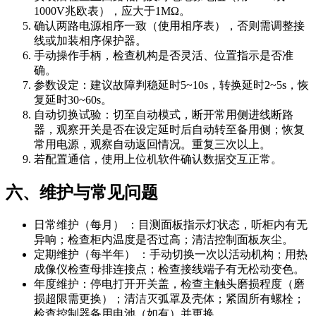
1000V兆欧表），应大于1MΩ。
确认两路电源相序一致（使用相序表），否则需调整接
线或加装相序保护器。
手动操作手柄，检查机构是否灵活、位置指示是否准
确。
参数设定：建议故障判稳延时5~10s，转换延时2~5s，恢
复延时30~60s。
自动切换试验：切至自动模式，断开常用侧进线断路
器，观察开关是否在设定延时后自动转至备用侧；恢复
常用电源，观察自动返回情况。重复三次以上。
若配置通信，使用上位机软件确认数据交互正常。
六、维护与常见问题
日常维护（每月） ：目测面板指示灯状态，听柜内有无
异响；检查柜内温度是否过高；清洁控制面板灰尘。
定期维护（每半年） ：手动切换一次以活动机构；用热
成像仪检查母排连接点；检查接线端子有无松动变色。
年度维护：停电打开开关盖，检查主触头磨损程度（磨
损超限需更换）；清洁灭弧罩及壳体；紧固所有螺栓；
检查控制器备用电池（如有）并更换。