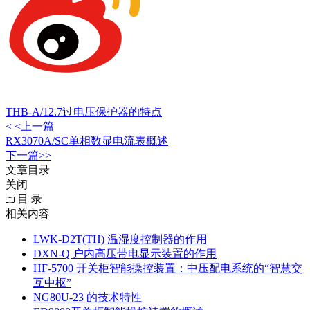
THB-A/12.7过电压保护器的特点
< <上一篇
RX3070A/SC单相数显电流表概述
下一篇>>
文章目录
关闭
目 录
相关内容
LWK‑D2T(TH) 温湿度控制器的作用
DXN‑Q 户内高压带电显示装置的作用
HF-5700 开关柜智能操控装置：中压配电系统的“智慧交
互中枢”
NG80U-23 的技术特性