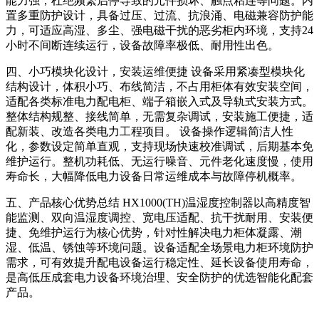
能力强，杜绝频繁启停导致的元件损坏、触点粘连等问题。内
置多重防护设计，具备过压、过流、抗浪涌、电磁兼容防护能
力，可适应高湿、多尘、强电磁干扰的恶劣柜内环境，支持24
小时不间断连续运行，设备故障率极低、耐用性出色。
四、小巧模块化设计，安装运维便捷 设备采用紧凑型模块化
结构设计，体积小巧、布线简洁，不占用柜体有效安装空间，
适配各类标准电力配电柜、端子箱嵌入式及导轨式安装方式。
整体结构规整、接线简单，无需复杂调试，安装施工便捷，适
配新装、改造各类电力工程项目。 设备操作逻辑简洁人性
化，参数设定简单直观，支持现场快速校准调试，后期基本免
维护运行。整机功耗低、无运行噪音、元件老化速度慢，使用
寿命长，大幅降低电力设备日常运维成本与故障停机概率。
五、产品核心优势总结 HX1000(TH)温湿度控制器以高精度智
能监测、双向温湿度调控、宽电压适配、抗干扰耐用、安装便
捷、免维护运行为核心优势，针对性解决电力柜体凝露、潮
湿、低温、锈蚀等环境问题。设备适配全场景电力柜环境防护
需求，可有效提升配电设备运行稳定性、延长设备使用寿命，
是高低压成套电力设备环境治理、安全防护的优选智能化配套
产品。