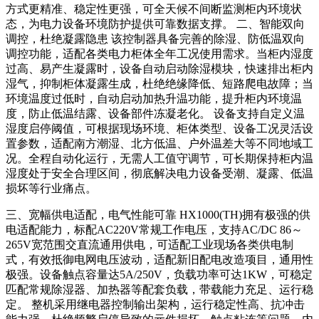
方式更精准、稳定性更强，可全天候不间断监测柜内环境状
态，为电力设备环境防护提供可靠数据支撑。 二、智能双向
调控，杜绝凝露隐患 该控制器具备完善的除湿、防低温双向
调控功能，适配各类电力柜体全年工况使用需求。当柜内湿度
过高、易产生凝露时，设备自动启动除湿模块，快速排出柜内
湿气，抑制柜体凝露生成，杜绝绝缘降低、短路爬电故障；当
环境温度过低时，自动启动加热升温功能，提升柜内环境温
度，防止低温结露、设备部件冻凝老化。 设备支持自定义温
湿度启停阈值，可根据现场环境、柜体类型、设备工况灵活设
置参数，适配南方潮湿、北方低温、户外温差大等不同地域工
况。全程自动化运行，无需人工值守调节，可长期保持柜内温
湿度处于安全合理区间，彻底解决电力设备受潮、凝露、低温
损坏等行业痛点。
三、宽幅供电适配，电气性能可靠 HX1000(TH)拥有极强的供
电适配能力，标配AC220V常规工作电压，支持AC/DC 86～
265V宽范围交直流通用供电，可适配工业现场各类供电制
式，有效抵御电网电压波动，适配新旧配电改造项目，通用性
极强。设备触点容量达5A/250V，负载功率可达1KW，可稳定
匹配常规除湿器、加热器等配套负载，带载能力充足、运行稳
定。 整机采用继电器控制输出架构，运行稳定性高、抗冲击