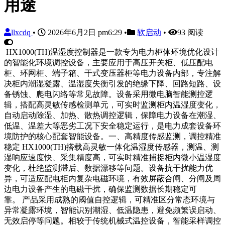
用途
llxcdq
•
2026年6月2日 pm6:29
•
软启动
•
93 阅读
HX1000(TH)温湿度控制器是一款专为电力柜体环境优化设计
的智能化环境调控设备，主要应用于高压开关柜、低压配电
柜、环网柜、端子箱、干式变压器柜等电力设备内部，专注解
决柜内潮湿凝露、温湿度失衡引发的绝缘下降、回路短路、设
备锈蚀、爬电闪络等常见故障。设备采用微电脑智能测控逻
辑，搭配高灵敏传感检测单元，可实时监测柜内温湿度变化，
自动启动除湿、加热、散热调控逻辑，保障电力设备在潮湿、
低温、温差大等恶劣工况下安全稳定运行，是电力成套设备环
境防护的核心配套智能设备。一、高精度传感监测，调控精准
稳定 HX1000(TH)搭载高灵敏一体化温湿度传感器，测温、测
湿响应速度快、采集精度高，可实时精准捕捉柜内微小温湿度
变化，杜绝监测滞后、数据漂移等问题。设备抗干扰能力优
异，可适应配电柜内复杂电磁环境，有效屏蔽合闸、分闸及周
边电力设备产生的电磁干扰，确保监测数据长期稳定可
靠。 产品采用成熟的阈值自控逻辑，可精准区分常态环境与
异常凝露环境，智能识别潮湿、低温隐患，避免频繁误启动、
无效启停等问题。相较于传统机械式温控设备，智能采样调控