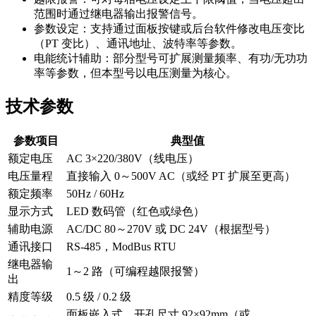
范围时通过继电器输出报警信号。
参数设定：支持通过面板按键或后台软件修改电压变比
（PT 变比）、通讯地址、波特率等参数。
电能统计辅助：部分型号可扩展测量频率、有功/无功功
率等参数，但本型号以电压测量为核心。
技术参数
参数项目
典型值
额定电压
AC 3×220/380V（线电压）
电压量程
直接输入 0～500V AC（或经 PT 扩展至更高）
额定频率
50Hz / 60Hz
显示方式
LED 数码管（红色或绿色）
辅助电源
AC/DC 80～270V 或 DC 24V（根据型号）
通讯接口
RS-485，ModBus RTU
继电器输
1～2 路（可编程越限报警）
出
精度等级
0.5 级 / 0.2 级
面板嵌入式，开孔尺寸 92×92mm（或