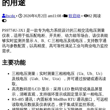
的用途
llxcdq
•
2026年6月2日 am11:08
•
软启动
•
82 阅读
PS9774U-3X1 是一款专为电力系统设计的三相交流电压测量
仪表，适用于低压配电柜、开关柜、动力箱等场合。该仪表能
够实时监测并显示 A、B、C 三相电压及线电压，支持数字通
讯与参数配置，以高精度、高可靠性满足工业与商业电力监控
需求。
主要功能
三相电压测量：实时测量三相相电压（Ua、Ub、Uc）
及线电压（Uab、Ubc、Uca），并可通过按键或通讯读
取。
高亮数码管/LCD 显示：采用 LED 数码管或液晶屏显
示，清晰直观，支持循环显示或固定显示某一相电压。
RS-485 通讯：内置标准 ModBus RTU 通讯接口，可远程
读取电压数据及仪表状态，便于集成至监控系统。
越限报警：可对每相电压设定上下限阈值，当电压超出