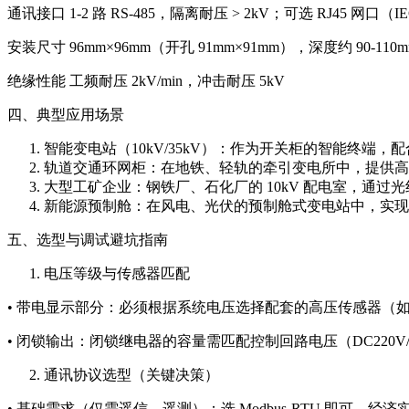
通讯接口 1-2 路 RS-485，隔离耐压 > 2kV；可选 RJ45 网口（IEC
安装尺寸 96mm×96mm（开孔 91mm×91mm），深度约 90-110m
绝缘性能 工频耐压 2kV/min，冲击耐压 5kV
四、典型应用场景
智能变电站（10kV/35kV）：作为开关柜的智能终端
轨道交通环网柜：在地铁、轻轨的牵引变电所中，提供高
大型工矿企业：钢铁厂、石化厂的 10kV 配电室，通过光
新能源预制舱：在风电、光伏的预制舱式变电站中，实现
五、选型与调试避坑指南
电压等级与传感器匹配
• 带电显示部分：必须根据系统电压选择配套的高压传感器（如 1
• 闭锁输出：闭锁继电器的容量需匹配控制回路电压（DC220V/11
通讯协议选型（关键决策）
• 基础需求（仅需遥信、遥测）：选 Modbus-RTU 即可，经济