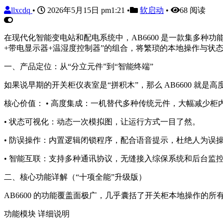
llxcdq
•
2026年5月15日 pm1:21
•
软启动
•
68 阅读
在现代化智能变电站和配电系统中，AB6600 是一款集多种功
+带电显示器+温湿度控制器”的组合，将繁琐的本地操作与状态监
一、产品定位：从“分立元件”到“智能终端”
如果说早期的开关柜仪表室是“拼积木”，那么 AB6600 就
核心价值： • 高度集成：一机替代多种传统元件，大幅减少柜
• 状态可视化：动态一次模拟图，让运行方式一目了然。
• 防误操作：内置逻辑闭锁程序，配合语音提示，杜绝人为误
• 智能互联：支持多种通讯协议，无缝接入综保系统和后台监
二、核心功能详解（“十项全能”升级版）
AB6600 的功能覆盖面极广，几乎囊括了开关柜本地操作的所
功能模块 详细说明