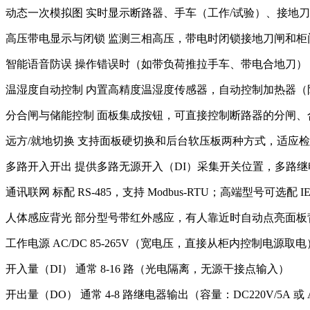
动态一次模拟图 实时显示断路器、手车（工作/试验）、接地
高压带电显示与闭锁 监测三相高压，带电时闭锁接地刀闸和
智能语音防误 操作错误时（如带负荷推拉手车、带电合地刀），
温湿度自动控制 内置高精度温湿度传感器，自动控制加热器
分合闸与储能控制 面板集成按钮，可直接控制断路器的分闸、
远方/就地切换 支持面板硬切换和后台软压板两种方式，适应
多路开入开出 提供多路无源开入（DI）采集开关位置，多路
通讯联网 标配 RS-485，支持 Modbus-RTU；高端型号可选配 I
人体感应背光 部分型号带红外感应，有人靠近时自动点亮面板
工作电源 AC/DC 85-265V（宽电压，直接从柜内控制电源取电
开入量（DI） 通常 8-16 路（光电隔离，无源干接点输入）
开出量（DO） 通常 4-8 路继电器输出（容量：DC220V/5A 或 A