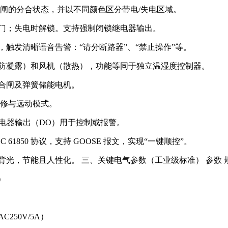
刀闸的分合状态，并以不同颜色区分带电/失电区域。
柜门；失电时解锁。支持强制闭锁继电器输出。
触发清晰语音告警：“请分断路器”、“禁止操作”等。
（防凝露）和风机（散热），功能等同于独立温湿度控制器。
合闸及弹簧储能电机。
检修与远动模式。
继电器输出（DO）用于控制或报警。
EC 61850 协议，支持 GOOSE 报文，实现“一键顺控”。
背光，节能且人性化。 三、关键电气参数（工业级标准） 参数 
）
C250V/5A）