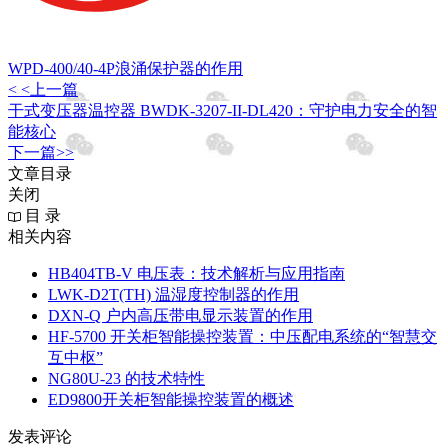
WPD-400/40-4P浪涌保护器的作用
< <上一篇
干式变压器温控器 BWDK-3207-II-DL420：守护电力安全的智
能核心
下一篇>>
文章目录
关闭
目 录
相关内容
HB404TB-V 电压表：技术解析与应用指南
LWK‑D2T(TH) 温湿度控制器的作用
DXN‑Q 户内高压带电显示装置的作用
HF-5700 开关柜智能操控装置：中压配电系统的“智慧交
互中枢”
NG80U-23 的技术特性
ED9800开关柜智能操控装置的概述
发表评论