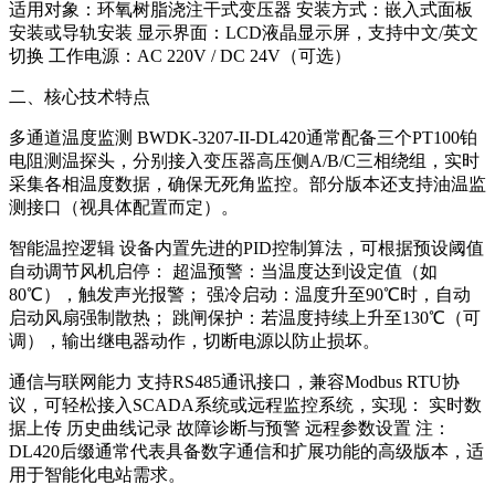
适用对象：环氧树脂浇注干式变压器 安装方式：嵌入式面板
安装或导轨安装 显示界面：LCD液晶显示屏，支持中文/英文
切换 工作电源：AC 220V / DC 24V（可选）
二、核心技术特点
多通道温度监测 BWDK-3207-II-DL420通常配备三个PT100铂
电阻测温探头，分别接入变压器高压侧A/B/C三相绕组，实时
采集各相温度数据，确保无死角监控。部分版本还支持油温监
测接口（视具体配置而定）。
智能温控逻辑 设备内置先进的PID控制算法，可根据预设阈值
自动调节风机启停： 超温预警：当温度达到设定值（如
80℃），触发声光报警； 强冷启动：温度升至90℃时，自动
启动风扇强制散热； 跳闸保护：若温度持续上升至130℃（可
调），输出继电器动作，切断电源以防止损坏。
通信与联网能力 支持RS485通讯接口，兼容Modbus RTU协
议，可轻松接入SCADA系统或远程监控系统，实现： 实时数
据上传 历史曲线记录 故障诊断与预警 远程参数设置 注：
DL420后缀通常代表具备数字通信和扩展功能的高级版本，适
用于智能化电站需求。