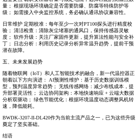
量； 根据现场环境确定是否需要防爆、防腐等特殊防护等
级； 如需接入中央监控系统，务必确认通讯协议兼容性。
日常维护 定期校准：每年至少一次对PT100探头进行精度校
验； 清洁检查：清除灰尘堵塞的通风口，保持传感器灵敏
度； 软件升级：关注厂家固件更新，提升算法性能与安全补
丁； 日志分析：利用历史记录分析异常温升趋势，提前干预
潜在故障。
五、未来发展趋势
随着物联网（IoT）和人工智能技术的融合，新一代温控器正
朝着以下方向演进： AI预测性维护：基于历史数据训练模
型，预判温度异常趋势； 无线传感网络：减少布线成本，提
升部署灵活性； 云边协同架构：本地快速响应 + 云端大数据
分析双驱动； 绿色节能优化：根据环境温度动态调整风机转
速，降低能耗。
BWDK-3207-II-DL420作为当前主流产品之一，已为这些升级
奠定了坚实基础。
结语