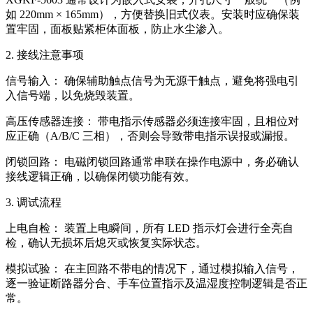
如 220mm × 165mm），方便替换旧式仪表。安装时应确保装
置牢固，面板贴紧柜体面板，防止水尘渗入。
2. 接线注意事项
信号输入： 确保辅助触点信号为无源干触点，避免将强电引
入信号端，以免烧毁装置。
高压传感器连接： 带电指示传感器必须连接牢固，且相位对
应正确（A/B/C 三相），否则会导致带电指示误报或漏报。
闭锁回路： 电磁闭锁回路通常串联在操作电源中，务必确认
接线逻辑正确，以确保闭锁功能有效。
3. 调试流程
上电自检： 装置上电瞬间，所有 LED 指示灯会进行全亮自
检，确认无损坏后熄灭或恢复实际状态。
模拟试验： 在主回路不带电的情况下，通过模拟输入信号，
逐一验证断路器分合、手车位置指示及温湿度控制逻辑是否正
常。