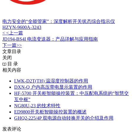
电力安全的“全能管家”：深度解析开关状态综合指示仪
HZYN-9600A-3243
< <上一篇
JD194-BS4I 电流变送器：产品详解与应用指南
下一篇>>
文章目录
关闭
目 录
相关内容
LWK‑D2T(TH) 温湿度控制器的作用
DXN‑Q 户内高压带电显示装置的作用
HF-5700 开关柜智能操控装置：中压配电系统的“智慧交
互中枢”
NG80U-23 的技术特性
ED9800开关柜智能操控装置的概述
GHQ2-225/4P 双电源自动转换开关的介绍及作用
发表评论