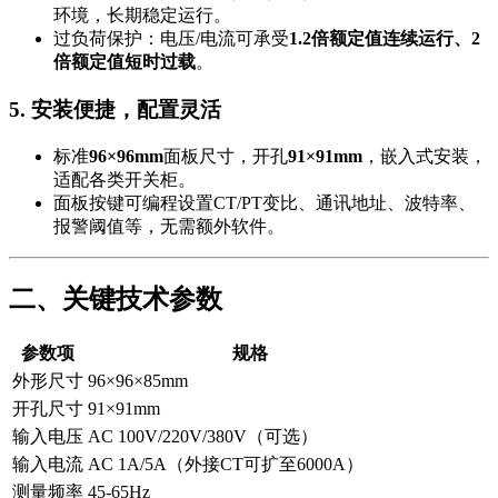
环境，长期稳定运行。
过负荷保护：电压/电流可承受
1.2倍额定值连续运行、2
倍额定值短时过载
。
5. 安装便捷，配置灵活
标准
96×96mm
面板尺寸，开孔
91×91mm
，嵌入式安装，
适配各类开关柜。
面板按键可编程设置CT/PT变比、通讯地址、波特率、
报警阈值等，无需额外软件。
二、关键技术参数
参数项
规格
外形尺寸
96×96×85mm
开孔尺寸
91×91mm
输入电压
AC 100V/220V/380V（可选）
输入电流
AC 1A/5A（外接CT可扩至6000A）
测量频率
45-65Hz