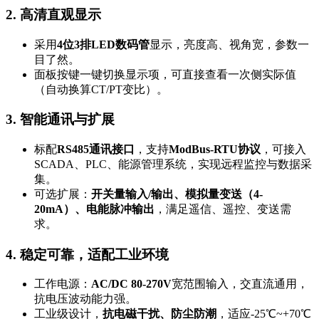
2. 高清直观显示
采用
4位3排LED数码管
显示，亮度高、视角宽，参数一
目了然。
面板按键一键切换显示项，可直接查看一次侧实际值
（自动换算CT/PT变比）。
3. 智能通讯与扩展
标配
RS485通讯接口
，支持
ModBus-RTU协议
，可接入
SCADA、PLC、能源管理系统，实现远程监控与数据采
集。
可选扩展：
开关量输入/输出、模拟量变送（4-
20mA）、电能脉冲输出
，满足遥信、遥控、变送需
求。
4. 稳定可靠，适配工业环境
工作电源：
AC/DC 80-270V
宽范围输入，交直流通用，
抗电压波动能力强。
工业级设计，
抗电磁干扰、防尘防潮
，适应-25℃~+70℃