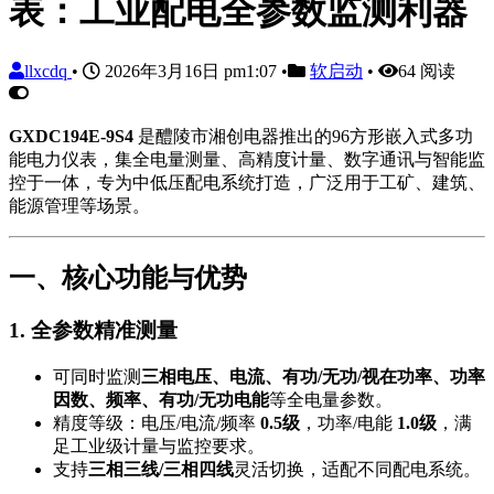
表：工业配电全参数监测利器
llxcdq
•
2026年3月16日 pm1:07
•
软启动
•
64 阅读
GXDC194E-9S4
是醴陵市湘创电器推出的96方形嵌入式多功
能电力仪表，集全电量测量、高精度计量、数字通讯与智能监
控于一体，专为中低压配电系统打造，广泛用于工矿、建筑、
能源管理等场景。
一、核心功能与优势
1. 全参数精准测量
可同时监测
三相电压、电流、有功/无功/视在功率、功率
因数、频率、有功/无功电能
等全电量参数。
精度等级：电压/电流/频率
0.5级
，功率/电能
1.0级
，满
足工业级计量与监控要求。
支持
三相三线/三相四线
灵活切换，适配不同配电系统。