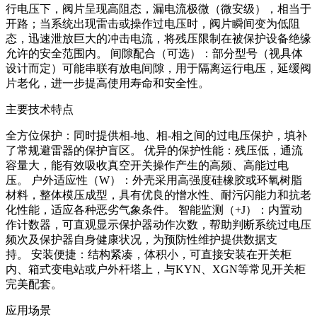
行电压下，阀片呈现高阻态，漏电流极微（微安级），相当于
开路；当系统出现雷击或操作过电压时，阀片瞬间变为低阻
态，迅速泄放巨大的冲击电流，将残压限制在被保护设备绝缘
允许的安全范围内。 间隙配合（可选）：部分型号（视具体
设计而定）可能串联有放电间隙，用于隔离运行电压，延缓阀
片老化，进一步提高使用寿命和安全性。
主要技术特点
全方位保护：同时提供相-地、相-相之间的过电压保护，填补
了常规避雷器的保护盲区。 优异的保护性能：残压低，通流
容量大，能有效吸收真空开关操作产生的高频、高能过电
压。 户外适应性（W）：外壳采用高强度硅橡胶或环氧树脂
材料，整体模压成型，具有优良的憎水性、耐污闪能力和抗老
化性能，适应各种恶劣气象条件。 智能监测（+J）：内置动
作计数器，可直观显示保护器动作次数，帮助判断系统过电压
频次及保护器自身健康状况，为预防性维护提供数据支
持。 安装便捷：结构紧凑，体积小，可直接安装在开关柜
内、箱式变电站或户外杆塔上，与KYN、XGN等常见开关柜
完美配套。
应用场景