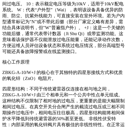
间过电压。 10：表示额定电压等级为10kV，适用于10kV配电
系统。 W：代表“户外型”（Wai），表明该设备具备优异的防
雨、防尘、抗紫外线能力，可直接安装在室外环境。若为户内
型通常标记为"N"或不带此后缀（部分厂家定义略有差异，需
结合具体说明书，但"W"普遍指户外）。 +J：这是一个关键的
功能后缀，通常代表带计数器（Ji Shu Qi）或带监测功能。这
意味着该保护器不仅能泄放过电压能量，还能记录动作次数，
方便运维人员评估设备状态和系统过电压情况，部分高端型号
可能还具备故障报警或在线监测接口。
核心工作原理
ZBKG-A-10/W+J 的核心在于其独特的四星形接线方式和优质
的氧化锌（ZnO）电阻片。
四星形结构：不同于传统避雷器仅连接在相与地之间，
ZBKG-A-10/W+J 由三个相单元和一个公共中性点单元组成。
这种结构不仅限制了相对地的过电压，更重要的是能大幅限制
相间过电压。在真空开关分合闸产生的截流过电压或三相不同
期操作过电压中，相间电压往往极高，四星形结构能将相间保
护水平降低到传统避雷器的50%甚至更低。 非线性伏安特
性：内部采用的氧化锌阀片具有极佳的非线性特性。在正常运