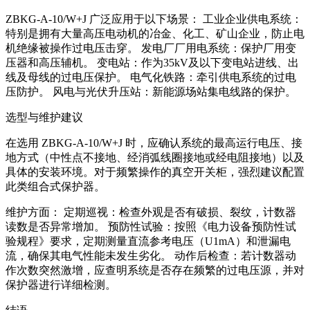
ZBKG-A-10/W+J 广泛应用于以下场景： 工业企业供电系统：
特别是拥有大量高压电动机的冶金、化工、矿山企业，防止电
机绝缘被操作过电压击穿。 发电厂厂用电系统：保护厂用变
压器和高压辅机。 变电站：作为35kV及以下变电站进线、出
线及母线的过电压保护。 电气化铁路：牵引供电系统的过电
压防护。 风电与光伏升压站：新能源场站集电线路的保护。
选型与维护建议
在选用 ZBKG-A-10/W+J 时，应确认系统的最高运行电压、接
地方式（中性点不接地、经消弧线圈接地或经电阻接地）以及
具体的安装环境。对于频繁操作的真空开关柜，强烈建议配置
此类组合式保护器。
维护方面： 定期巡视：检查外观是否有破损、裂纹，计数器
读数是否异常增加。 预防性试验：按照《电力设备预防性试
验规程》要求，定期测量直流参考电压（U1mA）和泄漏电
流，确保其电气性能未发生劣化。 动作后检查：若计数器动
作次数突然激增，应查明系统是否存在频繁的过电压源，并对
保护器进行详细检测。