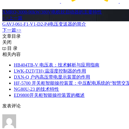
XMRQ-3000-90kW/380V电机软启动器的主要特性
< <上一篇
GAVJ-061-F1-V1-D2-P4电压变送器的简介
下一篇>>
文章目录
关闭
目 录
相关内容
HB404TB-V 电压表：技术解析与应用指南
LWK‑D2T(TH) 温湿度控制器的作用
DXN‑Q 户内高压带电显示装置的作用
HF-5700 开关柜智能操控装置：中压配电系统的“智慧交
NG80U-23 的技术特性
ED9800开关柜智能操控装置的概述
发表评论