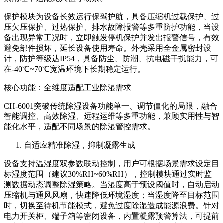
保护模块为设备长效运行保驾护航，具备压缩机过载保护、过
压欠压保护、过热保护、排水故障报警等多重防护功能，当设
备出现异常工况时，立即触发停机保护并发出报警信号，有效
避免部件损坏，延长设备使用寿命。外壳采用全金属密封设
计，防护等级达IP54，具备防尘、防潮、抗电磁干扰能力，可
在-40℃~70℃宽温环境下长期稳定运行。
核心功能：全维度适配工业除湿需求
CH-6001突破传统除湿设备功能单一、调节僵化的局限，融合
智能调控、高效除湿、远程运维等多重功能，兼顾实用性与智
能化水平，适配不同场景的除湿管控需求。
自适应精准除湿，抑制凝露生成
设备支持温湿度双参数联动控制，用户可根据场景需求设定目
标湿度范围（建议30%RH~60%RH），控制模块通过实时监
测数据动态调整除湿策略。当湿度高于预设阈值时，自动启动
压缩机与通风风扇，快速降低环境湿度；当湿度降至目标范围
时，切换至待机节能模式，避免过度除湿造成能源浪费。针对
电力开关柜、端子箱等密闭设备，内置凝露预警算法，可提前