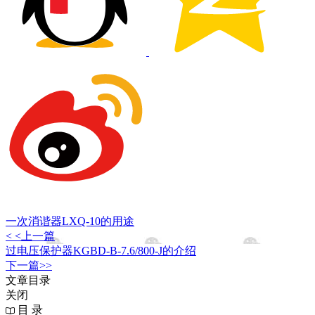
一次消谐器LXQ-10的用途
< <上一篇
过电压保护器KGBD-B-7.6/800-J的介绍
下一篇>>
文章目录
关闭
目 录