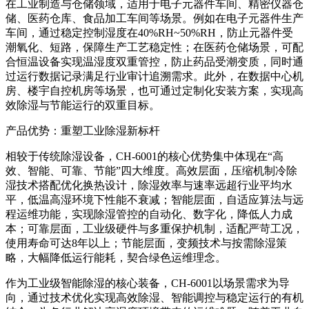
在工业制造与仓储领域，适用于电子元器件车间、精密仪器仓
储、医药仓库、食品加工车间等场景。例如在电子元器件生产
车间，通过稳定控制湿度在40%RH~50%RH，防止元器件受
潮氧化、短路，保障生产工艺稳定性；在医药仓储场景，可配
合恒温设备实现温湿度双重管控，防止药品受潮变质，同时通
过运行数据记录满足行业审计追溯需求。此外，在数据中心机
房、楼宇自控机房等场景，也可通过定制化安装方案，实现高
效除湿与节能运行的双重目标。
产品优势：重塑工业除湿新标杆
相较于传统除湿设备，CH-6001的核心优势集中体现在“高
效、智能、可靠、节能”四大维度。高效层面，压缩机制冷除
湿技术搭配优化换热设计，除湿效率与速率远超行业平均水
平，低温高湿环境下性能不衰减；智能层面，自适应算法与远
程运维功能，实现除湿管控的自动化、数字化，降低人力成
本；可靠层面，工业级硬件与多重保护机制，适配严苛工况，
使用寿命可达8年以上；节能层面，变频技术与按需除湿策
略，大幅降低运行能耗，契合绿色运维理念。
作为工业级智能除湿的核心装备，CH-6001以场景需求为导
向，通过技术优化实现高效除湿、智能调控与稳定运行的有机