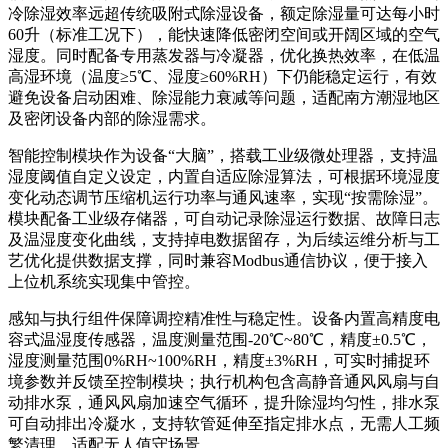
冷除湿效率远超传统吸附式除湿设备，额定除湿量可达每小时
60升（标准工况下），能快速降低密闭空间或开阔区域的空气
湿度。同时配备专用蒸发器与冷凝器，优化换热效率，在低温
高湿环境（温度≥5℃、湿度≥60%RH）下仍能稳定运行，有效
避免设备启动困难、除湿能力衰减等问题，适配南方潮湿地区
及密闭设备内部的除湿需求。
智能控制模块作为设备“大脑”，搭载工业级微处理器，支持温
湿度阈值自定义设定，内置自适应除湿算法，可根据环境湿度
变化动态调节压缩机运行功率与通风速率，实现“按需除湿”。
模块配备工业级存储器，可自动记录除湿运行数据、故障日志
及温湿度变化曲线，支持掉电数据留存，为后续运维分析与工
艺优化提供数据支撑，同时兼容Modbus通信协议，便于接入
上位机系统实现集中管控。
感知与执行组件保障调控精准性与稳定性。设备内置高精度电
容式温湿度传感器，温度测量范围-20℃~80℃，精度±0.5℃，
湿度测量范围0%RH~100%RH，精度±3%RH，可实时捕捉环
境参数并反馈至控制模块；执行机构包含高静音通风风扇与自
动排水泵，通风风扇加速空气循环，提升除湿均匀性，排水泵
可自动排出冷凝水，支持软管延伸至指定排水点，无需人工频
繁清理，适配无人值守场景。