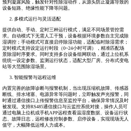
预判凝露风险，触发针对性除湿动作，从源头防止凝露导致的
设备短路、绝缘性能下降等问题。
多模式运行与灵活适配
提供自动、手动、定时三种运行模式，满足不同场景管控需
求。自动模式下无需人工干预，设备根据环境参数自主完成除
湿调控；手动模式可直接启停除湿功能，适配临时除湿需求；
定时模式支持设定运行时段（0~24小时可调），精准匹配场
景除湿时序要求。同时支持多台设备组网联动，通过上位机系
统统一设定参数、监测运行状态，适配大型厂房、分布式变电
站等大范围除湿场景。
智能报警与远程运维
内置完善的故障诊断与报警机制，当出现压缩机故障、传感器
断线、排水堵塞、电源异常等问题时，立即触发声光报警，同
时通过通信接口上传报警信息至监控平台，确保异常情况及时
被发现。支持RS485通信接口与云监控系统对接，操作人员可
通过电脑上位机或手机APP远程查看温湿度数据、设备运行状
态、故障日志，远程修改控制参数、启停设备，实现现场无人
值守，大幅降低运维人力成本。