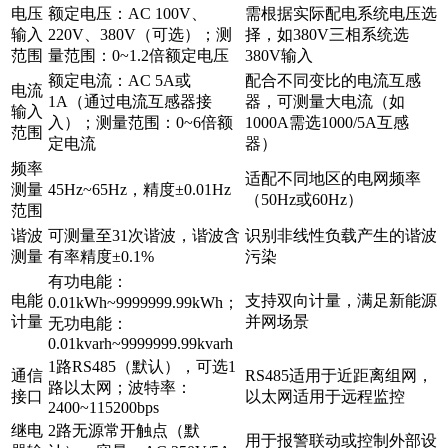
电压
额定电压：AC 100V、
需根据实际配电系统电压选
输入
220V、380V（可选）；测
择，如380V三相系统选
范围
量范围：0~1.2倍额定电压
380V输入
额定电流：AC 5A或
配合不同变比的电流互感
电流
1A（通过电流互感器接
器，可测量大电流（如
输入
入）；测量范围：0~6倍额
1000A需选1000/5A互感
范围
定电流
器）
频率
适配不同地区的电网频率
测量
45Hz~65Hz，精度±0.01Hz
（50Hz或60Hz）
范围
谐波
可测量至31次谐波，谐波含
识别非线性负载产生的谐波
测量
有率精度±0.1%
污染
有功电能：
电能
支持双向计量，满足新能源
0.01kWh~9999999.99kWh；
计量
并网场景
无功电能：
0.01kvarh~9999999.99kvarh
1路RS485（默认），可选1
通信
RS485适用于近距离组网，
路以太网；波特率：
接口
以太网适用于远程监控
2400~115200bps
继电
2路无源常开触点（默
用于报警联动或控制外部设