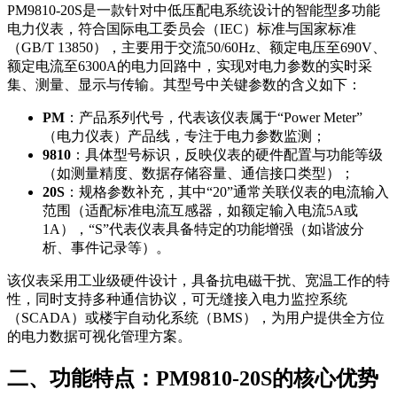
PM9810-20S是一款针对中低压配电系统设计的智能型多功能
电力仪表，符合国际电工委员会（IEC）标准与国家标准
（GB/T 13850），主要用于交流50/60Hz、额定电压至690V、
额定电流至6300A的电力回路中，实现对电力参数的实时采
集、测量、显示与传输。其型号中关键参数的含义如下：
PM
：产品系列代号，代表该仪表属于“Power Meter”
（电力仪表）产品线，专注于电力参数监测；
9810
：具体型号标识，反映仪表的硬件配置与功能等级
（如测量精度、数据存储容量、通信接口类型）；
20S
：规格参数补充，其中“20”通常关联仪表的电流输入
范围（适配标准电流互感器，如额定输入电流5A或
1A），“S”代表仪表具备特定的功能增强（如谐波分
析、事件记录等）。
该仪表采用工业级硬件设计，具备抗电磁干扰、宽温工作的特
性，同时支持多种通信协议，可无缝接入电力监控系统
（SCADA）或楼宇自动化系统（BMS），为用户提供全方位
的电力数据可视化管理方案。
二、功能特点：PM9810-20S的核心优势