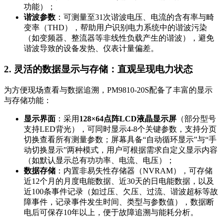
功能）；
谐波参数
：可测量至31次谐波电压、电流的含有率与畸
变率（THD），帮助用户识别电力系统中的谐波污染
（如变频器、整流器等非线性负载产生的谐波），避免
谐波导致的设备发热、仪表计量偏差。
2. 灵活的数据显示与存储：直观呈现电力状态
为方便现场查看与数据追溯，PM9810-20S配备了丰富的显示
与存储功能：
显示界面
：采用
128×64点阵LCD液晶显示屏
（部分型号
支持LED背光），可同时显示4-8个关键参数，支持分页
切换查看所有测量参数；屏幕具备“自动循环显示”与“手
动切换显示”两种模式，用户可根据需求自定义显示内容
（如默认显示总有功功率、电流、电压）；
数据存储
：内置非易失性存储器（NVRAM），可存储
近12个月的月度电能数据、近30天的日电能数据，以及
近100条事件记录（如过压、欠压、过流、谐波超标等故
障事件，记录事件发生时间、类型与参数值），数据断
电后可保存10年以上，便于故障追溯与能耗分析。