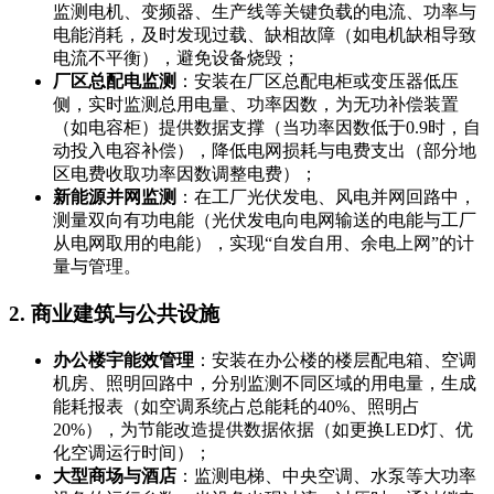
监测电机、变频器、生产线等关键负载的电流、功率与
电能消耗，及时发现过载、缺相故障（如电机缺相导致
电流不平衡），避免设备烧毁；
厂区总配电监测
：安装在厂区总配电柜或变压器低压
侧，实时监测总用电量、功率因数，为无功补偿装置
（如电容柜）提供数据支撑（当功率因数低于0.9时，自
动投入电容补偿），降低电网损耗与电费支出（部分地
区电费收取功率因数调整电费）；
新能源并网监测
：在工厂光伏发电、风电并网回路中，
测量双向有功电能（光伏发电向电网输送的电能与工厂
从电网取用的电能），实现“自发自用、余电上网”的计
量与管理。
2. 商业建筑与公共设施
办公楼宇能效管理
：安装在办公楼的楼层配电箱、空调
机房、照明回路中，分别监测不同区域的用电量，生成
能耗报表（如空调系统占总能耗的40%、照明占
20%），为节能改造提供数据依据（如更换LED灯、优
化空调运行时间）；
大型商场与酒店
：监测电梯、中央空调、水泵等大功率