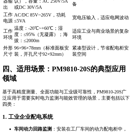
器输
认），容量：AC 250V/5A
备
出
或DC 30V/5A
工作
AC/DC 85V~265V，功耗
宽电压输入，适应电网波动
电源
≤5VA
温度：-20℃~+60℃；湿
工作
适应工业与商业场景的复杂
度：≤95%（无凝露）；海
环境
环境
拔：≤2000m
外形
96×96×78mm（标准面板安
紧凑型设计，节省配电柜安
尺寸
装，开孔尺寸92×92mm）
装空间
四、适用场景：PM9810-20S的典型应用
领域
基于高精度测量、全面功能与工业级可靠性，PM9810-20S广
泛应用于需要实时电力监测与能效管理的场景，主要包括以下
四类：
1. 工业企业配电系统
车间动力回路监测
：安装在工厂车间的动力配电柜中，