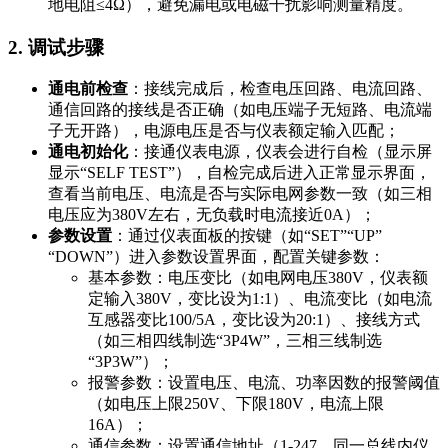
地电阻≤4Ω），避免漏电或电磁干扰影响测量精度。
2. 调试步骤
通电前检查
：接线完成后，检查电压回路、电流回路、
通信回路的接线是否正确（如电压端子无短路、电流端
子无开路），电源电压是否与仪表额定输入匹配；
通电初始化
：接通仪表电源，仪表会进行自检（显示屏
显示“SELF TEST”），自检完成后进入正常显示界面，
查看当前电压、电流是否与实际电网参数一致（如三相
电压应为380V左右，无负载时电流接近0A）；
参数设置
：通过仪表面板的按键（如“SET”“UP”
“DOWN”）进入参数设置界面，配置关键参数：
基本参数：电压变比（如电网电压380V，仪表额
定输入380V，变比设为1:1）、电流变比（如电流
互感器变比100/5A，变比设为20:1）、接线方式
（如三相四线制选“3P4W”，三相三线制选
“3P3W”）；
报警参数：设置电压、电流、功率因数的报警阈值
（如电压上限250V、下限180V，电流上限
16A）；
通信参数：设置通信地址（1-247，同一总线内仪