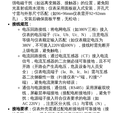
强电磁干扰（如远离变频器、接触器）的位置，避免阳
光直射或雨水浸泡；仪表采用面板嵌入式安装，开孔尺
寸需与外形尺寸匹配（如96×96mm仪表需开92×92mm
孔），安装后确保面板平整，无松动；
接线规范
：
电压回路接线：将电网电压（如380V三相）接入
仪表的电压端子（Ua、Ub、Uc、N），注意电压
等级与仪表额定输入匹配（如仪表额定电压为
380V，不可接入220V或690V），接线时需先断开
上级电源，避免触电；
电流回路接线：通过电流互感器（CT）接入电流
信号，电流互感器的二次侧必须可靠接地，且不可
开路（开路会产生高电压，危及设备与人员安
全）；仪表电流端子（Ia、Ib、Ic、In）需与互感
器二次侧极性一致（P1接仪表“+”端，P2接“-”
端），避免电流测量方向错误；
通信与电源接线：通信线（RS485）采用屏蔽双绞
线，屏蔽层单端接地（接配电柜接地排），避免干
扰；电源端子接入符合仪表要求的电源（如
AC 220V），注意区分火线（L）与零线（N）。
接地要求
：仪表外壳需通过配电柜接地排可靠接地（接