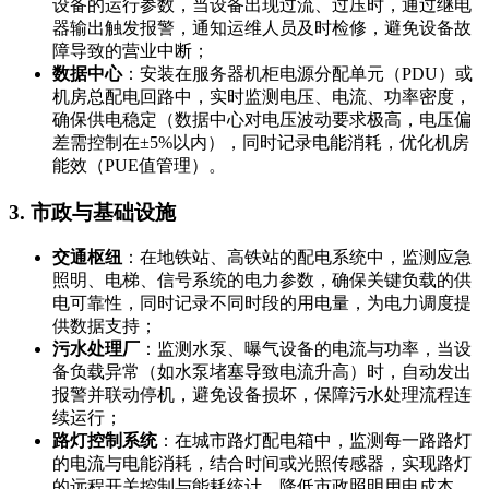
设备的运行参数，当设备出现过流、过压时，通过继电
器输出触发报警，通知运维人员及时检修，避免设备故
障导致的营业中断；
数据中心
：安装在服务器机柜电源分配单元（PDU）或
机房总配电回路中，实时监测电压、电流、功率密度，
确保供电稳定（数据中心对电压波动要求极高，电压偏
差需控制在±5%以内），同时记录电能消耗，优化机房
能效（PUE值管理）。
3. 市政与基础设施
交通枢纽
：在地铁站、高铁站的配电系统中，监测应急
照明、电梯、信号系统的电力参数，确保关键负载的供
电可靠性，同时记录不同时段的用电量，为电力调度提
供数据支持；
污水处理厂
：监测水泵、曝气设备的电流与功率，当设
备负载异常（如水泵堵塞导致电流升高）时，自动发出
报警并联动停机，避免设备损坏，保障污水处理流程连
续运行；
路灯控制系统
：在城市路灯配电箱中，监测每一路路灯
的电流与电能消耗，结合时间或光照传感器，实现路灯
的远程开关控制与能耗统计，降低市政照明用电成本。