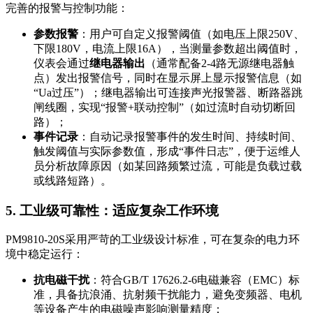
完善的报警与控制功能：
参数报警
：用户可自定义报警阈值（如电压上限250V、
下限180V，电流上限16A），当测量参数超出阈值时，
仪表会通过
继电器输出
（通常配备2-4路无源继电器触
点）发出报警信号，同时在显示屏上显示报警信息（如
“Ua过压”）；继电器输出可连接声光报警器、断路器跳
闸线圈，实现“报警+联动控制”（如过流时自动切断回
路）；
事件记录
：自动记录报警事件的发生时间、持续时间、
触发阈值与实际参数值，形成“事件日志”，便于运维人
员分析故障原因（如某回路频繁过流，可能是负载过载
或线路短路）。
5. 工业级可靠性：适应复杂工作环境
PM9810-20S采用严苛的工业级设计标准，可在复杂的电力环
境中稳定运行：
抗电磁干扰
：符合GB/T 17626.2-6电磁兼容（EMC）标
准，具备抗浪涌、抗射频干扰能力，避免变频器、电机
等设备产生的电磁噪声影响测量精度；