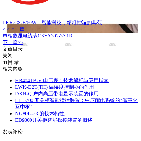
LKR-CS-E/60W：智能科技，精准控湿的典范
< <上一篇
单相数显电流表CSYA392-3X1B
下一篇>>
文章目录
关闭
目 录
相关内容
HB404TB-V 电压表：技术解析与应用指南
LWK‑D2T(TH) 温湿度控制器的作用
DXN‑Q 户内高压带电显示装置的作用
HF-5700 开关柜智能操控装置：中压配电系统的“智慧交
互中枢”
NG80U-23 的技术特性
ED9800开关柜智能操控装置的概述
发表评论