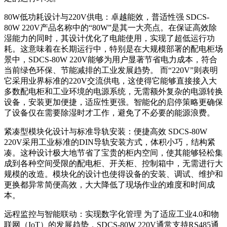
80W低功耗设计与220V供电：卓越能效，普适性强 SDCS-
80W 220V产品名称中的“80W”是其一大亮点。在保证高效除
湿能力的同时，其设计优化了电能使用，实现了超低运行功
耗。这意味着在长期运行中，特别是在大规模部署的配电柜场
景中，SDCS-80W 220V能够为用户显著节省电力成本，符合
当前绿色环保、节能减排的工业发展趋势。 而“220V”则表明
它采用业界标准的220V交流供电，这使得它能够直接接入大
多数配电柜和工业环境的电源系统，无需额外复杂的电源转换
设备，安装更加便捷，适应性更强。智能化的启停策略更确保
了设备仅在需要除湿时才工作，避免了不必要的能源浪费。
紧凑型模块化设计与标准导轨安装：便捷高效 SDCS-80W
220V采用工业标准的DIN导轨安装方式，体积小巧，结构紧
凑。这种设计极大地节省了宝贵的柜内空间，使其能够轻松集
成到各种空间受限的配电柜、开关柜、控制箱中，无需进行大
规模的改造。模块化的设计也使得设备的安装、调试、维护和
更换都异常简便高效，大大降低了现场作业的难度和时间成
本。
远程监控与智能联动：实现数字化管理 为了适应工业4.0和物
联网（IoT）的发展趋势，SDCS-80W 220V通常支持RS485通