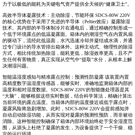
力于以极低的能耗为关键电气资产提供全天候的“健康卫士”。
高效半导体凝露技术：主动除湿，节能环保 SDCS-80W 220V
的核心优势在于采用了先进的半导体（Peltier效应）凝露除湿
技术。其内部的半导体制冷片在通电后，通过精确控制形成一
个低于环境露点的低温凝露面。箱体内的潮湿空气在内置风扇
的驱动下，流经此低温面，水汽迅速冷却并凝结成水滴，并通
过专门设计的导水管排出箱体外。这种主动式、物理性的除湿
方式，相比传统加热除湿，能耗更低，除湿效率更高，且不产
生任何有害物质，真正实现从空气中“提取”水分，从根本上解
决潮湿问题。
智能温湿度感知与精准露点控制：预测性防凝露 该装置内置
高精度数字温湿度传感器，能够实时、准确地监测箱体内部的
温度和相对湿度数据。SDCS-80W 220V的智能微处理器是其
“大脑”，能够根据这些实时数据，结合科学算法，精确计算出
当前环境的露点温度。当箱体内部的温度接近或低于露点时，
凝露风险将急剧增加。此时，SDCS-80W 220V会提前感知并
自动启动除湿功能，从而实现对凝露的预测性预防，而非被动
消除。这种智能控制确保了箱体内部环境始终处于安全湿度范
围，从源头上杜绝了凝露的发生，为设备提供了一个干燥、稳
定的运行环境。