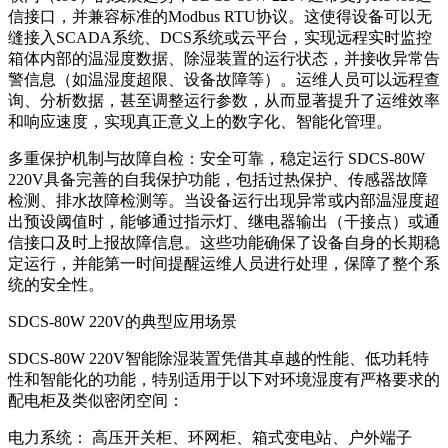
信接口，并兼容标准的Modbus RTU协议。这使得设备可以无
缝接入SCADA系统、DCS系统或云平台，实现远程实时监控
箱体内部的温湿度数据、除湿装置的运行状态，并接收异常告
警信息（如温湿度超限、设备故障等）。运维人员可以远程查
询、分析数据，甚至调整运行参数，从而显著提升了运维效率
和响应速度，实现真正意义上的数字化、智能化管理。
多重保护机制与故障自检：安全可靠，稳定运行 SDCS-80W
220V具备完善的自我保护功能，包括过热保护、传感器故障
检测、排水故障检测等。当设备运行出现异常或内部温湿度超
出预设阈值时，能够通过指示灯、继电器输出（干接点）或通
信接口及时上报故障信息。这些功能确保了设备自身的长期稳
定运行，并能第一时间提醒运维人员进行处理，保障了整个系
统的安全性。
SDCS-80W 220V的典型应用场景
SDCS-80W 220V智能除湿装置凭借其卓越的性能、低功耗特
性和智能化的功能，特别适用于以下对环境湿度有严格要求的
配电柜及类似密闭空间：
电力系统： 高压开关柜、环网柜、箱式变电站、户外端子