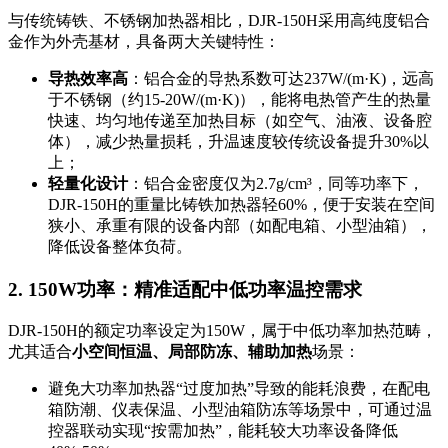
与传统铸铁、不锈钢加热器相比，DJR-150H采用高纯度铝合
金作为外壳基材，具备两大关键特性：
导热效率高
：铝合金的导热系数可达237W/(m·K)，远高
于不锈钢（约15-20W/(m·K)），能将电热管产生的热量
快速、均匀地传递至加热目标（如空气、油液、设备腔
体），减少热量损耗，升温速度较传统设备提升30%以
上；
轻量化设计
：铝合金密度仅为2.7g/cm³，同等功率下，
DJR-150H的重量比铸铁加热器轻60%，便于安装在空间
狭小、承重有限的设备内部（如配电箱、小型油箱），
降低设备整体负荷。
2. 150W功率：精准适配中低功率温控需求
DJR-150H的额定功率设定为150W，属于中低功率加热范畴，
尤其适合
小空间恒温、局部防冻、辅助加热
场景：
避免大功率加热器“过度加热”导致的能耗浪费，在配电
箱防潮、仪表保温、小型油箱防冻等场景中，可通过温
控器联动实现“按需加热”，能耗较大功率设备降低