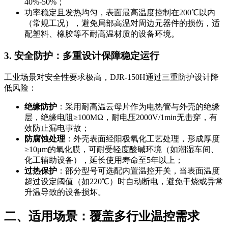
40%-50%；
功率稳定且发热均匀，表面最高温度控制在200℃以内
（常规工况），避免局部高温对周边元器件的损伤，适
配塑料、橡胶等不耐高温材质的设备环境。
3. 安全防护：多重设计保障稳定运行
工业场景对安全性要求极高，DJR-150H通过三重防护设计降
低风险：
绝缘防护
：采用耐高温云母片作为电热管与外壳的绝缘
层，绝缘电阻≥100MΩ，耐电压2000V/1min无击穿，有
效防止漏电事故；
防腐蚀处理
：外壳表面经阳极氧化工艺处理，形成厚度
≥10μm的氧化膜，可耐受轻度酸碱环境（如潮湿车间、
化工辅助设备），延长使用寿命至5年以上；
过热保护
：部分型号可选配内置温控开关，当表面温度
超过设定阈值（如220℃）时自动断电，避免干烧或异常
升温导致的设备损坏。
二、适用场景：覆盖多行业温控需求