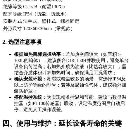
绝缘等级
Class B（耐温130℃）
防护等级
IP54（防尘、防溅水）
安装方式
法兰式、壁挂式、螺栓固定
外形尺寸
120×60×30mm（常规款）
2. 选型注意事项
根据加热目标选择功率
：若加热空间较大（如容积＞
100L的箱体），建议多台DJR-150H并联使用，避免单台
设备负荷过高；若加热介质为油液（比热容较大），需
结合介质体积计算加热时间，确保满足工况需求；
确认安装环境
：潮湿或粉尘较多的场景，需选择IP54及
以上防护等级的型号；若涉及腐蚀性气体，建议额外加
装防护罩；
搭配温控系统
：为实现精准控温和节能，建议与数显温
控器（如PT100传感器）联动，设定温度范围后自动启
停，避免人工操作误差。
四、使用与维护：延长设备寿命的关键