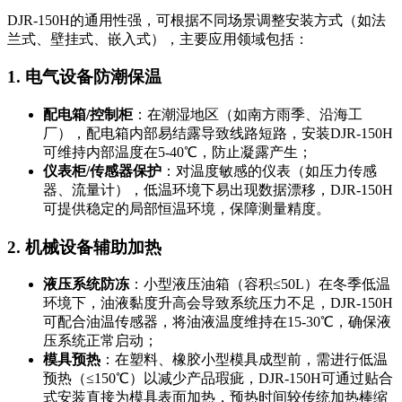
DJR-150H的通用性强，可根据不同场景调整安装方式（如法
兰式、壁挂式、嵌入式），主要应用领域包括：
1. 电气设备防潮保温
配电箱/控制柜
：在潮湿地区（如南方雨季、沿海工
厂），配电箱内部易结露导致线路短路，安装DJR-150H
可维持内部温度在5-40℃，防止凝露产生；
仪表柜/传感器保护
：对温度敏感的仪表（如压力传感
器、流量计），低温环境下易出现数据漂移，DJR-150H
可提供稳定的局部恒温环境，保障测量精度。
2. 机械设备辅助加热
液压系统防冻
：小型液压油箱（容积≤50L）在冬季低温
环境下，油液黏度升高会导致系统压力不足，DJR-150H
可配合油温传感器，将油液温度维持在15-30℃，确保液
压系统正常启动；
模具预热
：在塑料、橡胶小型模具成型前，需进行低温
预热（≤150℃）以减少产品瑕疵，DJR-150H可通过贴合
式安装直接为模具表面加热，预热时间较传统加热棒缩