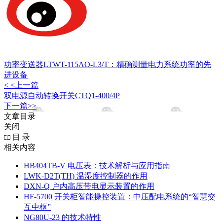
功率变送器LTWT-115AO-L3/T：精确测量电力系统功率的先
进设备
< <上一篇
双电源自动转换开关CTQ1-400/4P
下一篇>>
文章目录
关闭
目 录
相关内容
HB404TB-V 电压表：技术解析与应用指南
LWK‑D2T(TH) 温湿度控制器的作用
DXN‑Q 户内高压带电显示装置的作用
HF-5700 开关柜智能操控装置：中压配电系统的“智慧交
互中枢”
NG80U-23 的技术特性