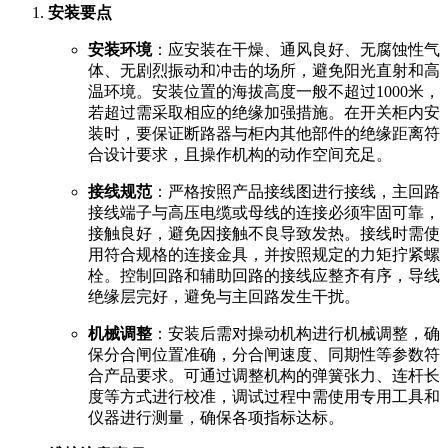
安装要点
安装环境
：应安装在干燥、通风良好、无腐蚀性气
体、无剧烈振动和冲击的场所，避免阳光直射和高
温环境。安装位置的海拔高度一般不超过1000米，
若超过需采取相应的绝缘加强措施。在开关柜内安
装时，要保证断路器与柜内其他部件的绝缘距离符
合设计要求，且操作机构的动作空间充足。
接线规范
：严格按照产品接线图进行接线，主回路
接线端子与高压电缆或母线的连接必须牢固可靠，
接触良好，避免因接触不良导致发热。接线时需使
用符合规格的连接金具，并按照规定的力矩拧紧螺
栓。控制回路和辅助回路的接线应整齐有序，导线
绝缘层完好，避免与主回路发生干扰。
机械调整
：安装后需对操动机构进行机械调整，确
保分合闸位置准确，分合闸速度、同期性等参数符
合产品要求。可通过调整机构的弹簧张力、连杆长
度等方式进行校准，调试过程中需使用专用工具和
仪器进行测量，确保各项指标达标。