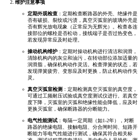
维护注意事项
定期外观检查
：定期检查断路器的外壳、绝缘件是
否有破损、裂纹或污渍，真空灭弧室的玻璃外壳是
否有辉光放电现象（正常应为无辉光）。检查各连
接部位的螺栓是否松动，接线端子是否过热变色，
若发现异常应及时处理。
操动机构维护
：定期对操动机构进行清洁和润滑，
清除机构内的灰尘和油污，在转动部位添加适量的
润滑脂，确保机构动作灵活。检查弹簧的状态，若
发现弹簧疲劳、变形应及时更换，防止机构动作失
灵。
真空灭弧室检测
：定期检测真空灭弧室的真空度，
可通过工频耐压试验或真空度测试仪进行。若真空
度下降，灭弧室的灭弧和绝缘性能会降低，应及时
更换灭弧室，确保断路器的分断能力。
电气性能测试
：每隔一定周期（如1-2年），对断
路器的绝缘电阻、接触电阻、分合闸时间、短路开
断能力等电气性能进行测试，确保其符合相关标