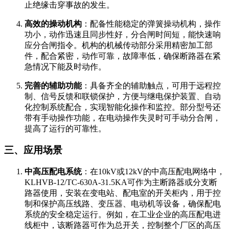
止绝缘击穿事故的发生。
高效的操动机构
：配备性能稳定的弹簧操动机构，操作
功小，动作迅速且同步性好，分合闸时间短，能快速响
应分合闸指令。机构的机械传动部分采用精密加工部
件，配合紧密，动作可靠，故障率低，确保断路器在紧
急情况下能及时动作。
完善的辅助功能
：具备齐全的辅助触点，可用于远程控
制、信号反馈和联锁保护，方便与继电保护装置、自动
化控制系统配合，实现智能化操作和监控。部分型号还
带有手动操作功能，在电动操作失灵时可手动分合闸，
提高了运行的可靠性。
三、应用场景
中高压配电系统
：在10kV或12kV的中高压配电网络中，
KLHVB-12/TC-630A-31.5KA可作为主断路器或分支断
路器使用，安装在变电站、配电室的开关柜内，用于控
制和保护高压线路、变压器、电动机等设备，确保配电
系统的安全稳定运行。例如，在工业企业的高压配电进
线柜中，该断路器可作为总开关，控制整个厂区的高压