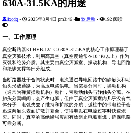
630A-31.5KA的用途
llxcdq
•
2025年8月4日 pm3:46
•
软启动
•
192 阅读
一、工作原理
真空断路器KLHVB-12/TC-630A-31.5KA的核心工作原理基于
真空灭弧技术，利用高真空（真空度通常在10⁻⁴Pa以上）作为
灭弧和绝缘介质。其主要由真空灭弧室、操动机构、导电回路
和绝缘支撑等部分组成。
当断路器处于合闸状态时，电流通过导电回路中的静触头和动
触头形成通路，为高压电路供电。当需要分闸时，操动机构
（通常为弹簧操动机构）动作，带动动触头与静触头分离。在
触头分离瞬间，会产生电弧，但由于真空灭弧室内几乎没有气
体分子，电弧失去了维持和扩散的介质，弧柱中的带电粒子会
迅速向触头表面扩散并复合，使得电弧在电流过零时快速熄
灭。同时，真空的高绝缘强度能有效阻止电弧重燃，确保电路
可靠分断。