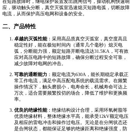
在短路故障时，继电保护装置发出跳闸信号，操动机构快速响
应，驱动触头分断，真空灭弧室迅速熄灭短路电弧，切断故障
电流，从而保护高压电网和设备的安全。
二、产品特性
卓越的灭弧性能
：采用高品质真空灭弧室，真空度高且
稳定性好，能在极短时间内（通常几个毫秒）熄灭电
弧，分断能力强，额定短路开断电流达31.5KA，可有效
应对高压电路中的短路故障，确保分断过程安全可靠，
减少故障对电网的冲击。
可靠的通断能力
：额定电流为630A，能长期稳定承载正
常工作电流，满足中高压配电系统的载流需求。在频繁
操作情况下，触头磨损小，电寿命长，机械寿命可达上
万次，适合需要频繁投切的场合，降低了维护和更换频
率。
优良的绝缘性能
：绝缘结构设计合理，采用环氧树脂等
优质绝缘材料，整体绝缘水平高，能承受12kV额定电压
及相应的雷电冲击和操作过电压。无论是在分闸状态还
是合闸状态，都能保证足够的绝缘距离和绝缘强度，防