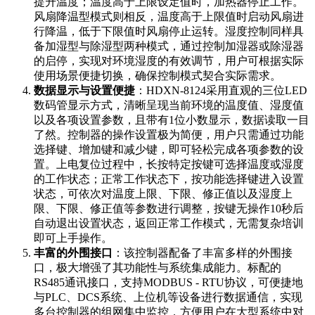
提升温度；温度高于上限设定值时，加热器停止工作。
风扇降温型模式则相反，温度高于上限值时启动风扇进
行降温，低于下限值时风扇停止运转。湿度控制同样具
备加湿型与除湿型两种模式，通过控制加湿器或除湿器
的启停，实现对环境湿度的有效调节，用户可根据实际
使用场景便捷切换，确保控制模式契合实际需求。
数据显示与设置便捷
：HDXN-8124采用直观的三位LED
数码管显示方式，清晰呈现当前环境的温度值、湿度值
以及各项设置参数，且带有1位小数显示，数据读取一目
了然。控制器的操作设置极为简便，用户只需通过功能
选择键、增加键和减少键，即可轻松完成各项参数的设
置。上电复位过程中，长按特定按键可选择温度或湿度
的工作状态；正常工作状态下，按功能选择键进入设置
状态，可依次对温度上限、下限、修正值以及湿度上
限、下限、修正值等参数进行调整，按键无操作10秒后
自动退出设置状态，返回正常工作模式，无需复杂培训
即可上手操作。
丰富的外围接口
：该控制器配备了丰富多样的外围接
口，极大增强了其功能性与系统集成能力。标配的
RS485通讯接口，支持MODBUS - RTU协议，可便捷地
与PLC、DCS系统、上位机等设备进行数据通信，实现
多台控制器的组网集中监控，方便用户在大型系统中对