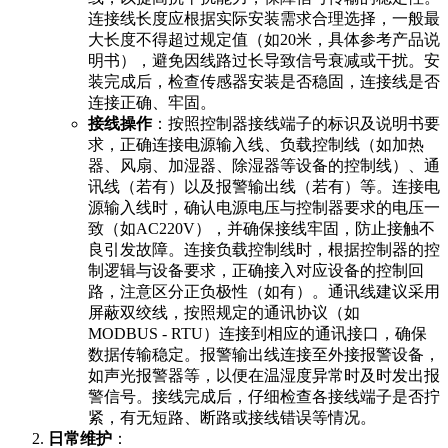
连接线长度应根据实际安装需求合理选择，一般最
大长度不得超过规定值（如20米，具体参考产品说
明书），避免因线路过长导致信号衰减或干扰。安
装完成后，检查传感器安装是否稳固，连接线是否
连接正确、牢固。
接线操作
：按照控制器接线端子的标识及说明书要
求，正确连接电源输入线、负载控制线（如加热
器、风扇、加湿器、除湿器等设备的控制线）、通
讯线（若有）以及报警输出线（若有）等。连接电
源输入线时，确认电源电压与控制器要求的电压一
致（如AC220V），并确保接线牢固，防止接触不
良引发故障。连接负载控制线时，根据控制器的控
制逻辑与设备要求，正确接入对应设备的控制回
路，注意区分正负极性（如有）。通讯线建议采用
屏蔽双绞线，按照规定的通讯协议（如
MODBUS - RTU）连接到相应的通讯接口，确保
数据传输稳定。报警输出线连接至外接报警设备，
如声光报警器等，以便在温湿度异常时及时发出报
警信号。接线完成后，仔细检查各接线端子是否拧
紧，有无短路、断路或接线错误等情况。
日常维护
：