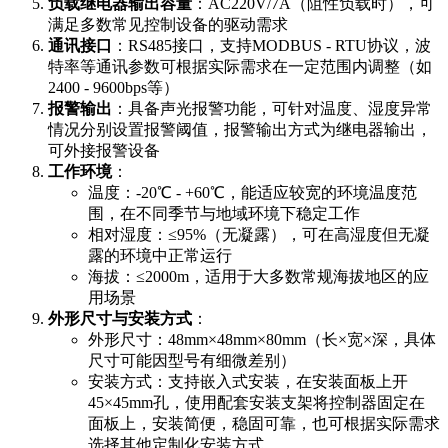
负载继电器输出容量
：AC220V/7A（阻性负载时），可
满足多数常见控制设备的驱动需求
通讯接口
：RS485接口，支持MODBUS - RTU协议，波
特率等通讯参数可根据实际需求在一定范围内调整（如
2400 - 9600bps等）
报警输出
：具备声光报警功能，可针对温度、湿度异常
情况分别设置报警阈值，报警输出方式为继电器输出，
可外接报警设备
工作环境
：
温度：-20℃ - +60℃，能适应较宽的环境温度范
围，在不同季节与地域环境下稳定工作
相对湿度：≤95%（无凝露），可在高湿度但无凝
露的环境中正常运行
海拔：≤2000m，适用于大多数常规海拔地区的应
用场景
外形尺寸与安装方式
：
外形尺寸：48mm×48mm×80mm（长×宽×深，具体
尺寸可能因型号有细微差别）
安装方式：支持嵌入式安装，在安装面板上开
45×45mm孔，使用配套安装支架将控制器固定在
面板上，安装简便，稳固可靠，也可根据实际需求
选择其他定制化安装方式