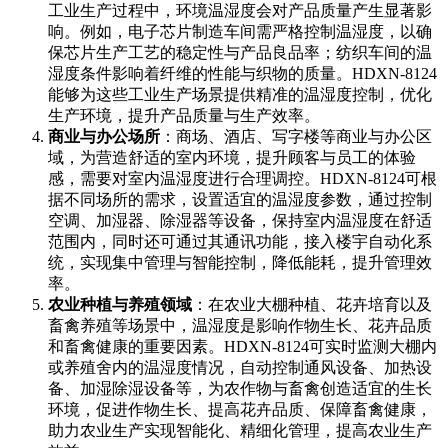
工业生产过程中，环境温湿度会对产品质量产生显著影
响。例如，电子芯片制造车间需严格控制温湿度，以确
保芯片生产工艺的稳定性与产品良品率；纺织车间的温
湿度条件影响着纤维的性能与织物的质量。HDXN-8124
能够为这些工业生产场景提供精准的温湿度控制，优化
生产环境，提升产品质量与生产效率。
商业与办公场所
：商场、酒店、写字楼等商业与办公区
域，为营造舒适的室内环境，提升顾客与员工的体验
感，需要对室内温湿度进行合理调控。HDXN-8124可根
据不同场所的需求，设置适宜的温湿度参数，通过控制
空调、加湿器、除湿器等设备，保持室内温湿度在舒适
范围内，同时还可通过其通讯功能，接入楼宇自动化系
统，实现集中管理与智能控制，降低能耗，提升管理效
率。
农业种植与养殖领域
：在农业大棚种植、花卉培育以及
畜禽养殖等场景中，温湿度是影响作物生长、花卉品质
和畜禽健康的重要因素。HDXN-8124可实时监测大棚内
或养殖舍内的温湿度情况，自动控制通风设备、加热设
备、加湿除湿设备等，为农作物与畜禽创造适宜的生长
环境，促进作物生长、提高花卉品质、保障畜禽健康，
助力农业生产实现智能化、精细化管理，提高农业生产