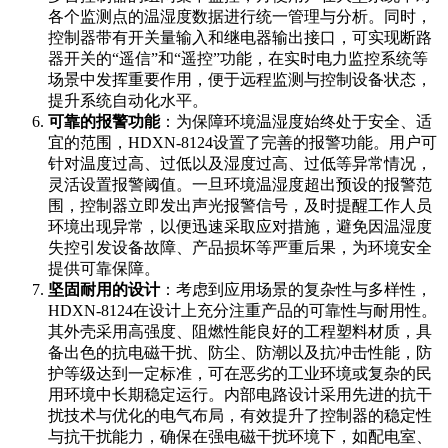
各个监测点的温湿度数据进行统一管理与分析。同时，
控制器带有开关量输入和继电器输出接口，可实现断路
器开关的“遥信”和“遥控”功能，在实时电力监控系统等
场景中发挥重要作用，便于远程监测与控制设备状态，
提升系统自动化水平。
可靠的报警功能
：为保障环境温湿度始终处于安全、适
宜的范围，HDXN-8124设置了完善的报警功能。用户可
针对温度过高、过低以及湿度过高、过低等异常情况，
灵活设置报警阈值。一旦环境温湿度超出预设的报警范
围，控制器立即发出声光报警信号，及时提醒工作人员
环境出现异常，以便迅速采取应对措施，避免因温湿度
失控引发设备故障、产品损坏等严重后果，为环境安全
提供可靠保障。
坚固耐用的设计
：考虑到应用场景的复杂性与多样性，
HDXN-8124在设计上充分注重产品的可靠性与耐用性。
其外壳采用高强度、阻燃性能良好的工程塑料材质，具
备出色的抗电磁干扰、防尘、防潮以及抗冲击性能，防
护等级达到一定标准，可在恶劣的工业环境或复杂的民
用环境中长期稳定运行。内部电路设计采用先进的抗干
扰技术与优化的电气布局，有效提升了控制器的稳定性
与抗干扰能力，确保在强电磁干扰环境下，如配电室、