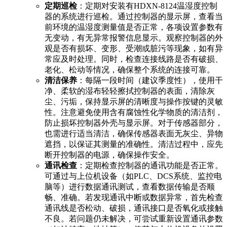
定期巡检
：定期对安装有HDXN-8124温湿度控制
器的系统进行巡检。通过控制器的显示屏，查看当
前环境的温湿度测量值是否正常，各项设置参数有
无变动，有无异常报警信息显示。观察控制器的外
观是否有损坏、变形、受潮或脏污等现象，如有异
常应及时处理。同时，检查连接线路是否有破损、
老化、松动等情况，确保整个系统的连接可靠。
清洁保养
：每隔一段时间（建议季度性），使用干
净、柔软的湿布轻轻擦拭控制器的表面，清除灰
尘、污垢，保持显示屏的清晰度与操作按键的灵敏
性。注意避免使用含有腐蚀性化学物质的清洁剂，
防止损坏控制器外壳与显示屏。对于传感器部分，
也需进行适当清洁，确保传感器表面无灰尘、异物
遮挡，以保证其测量的准确性。清洁过程中，应先
断开控制器的电源，确保操作安全。
通讯检查
：定期检查控制器的通讯功能是否正常。
可通过与上位机设备（如PLC、DCS系统、监控电
脑等）进行数据通讯测试，查看数据传输是否顺
畅、准确。若发现通讯中断或数据异常，首先检查
通讯线是否松动、破损，通讯接口是否氧化或接触
不良。若问题仍未解决，可尝试重新设置通讯参数