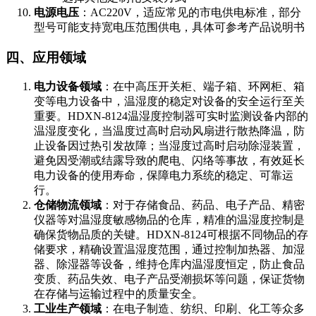
电源电压
：AC220V，适应常见的市电供电标准，部分
型号可能支持宽电压范围供电，具体可参考产品说明书
四、应用领域
电力设备领域
：在中高压开关柜、端子箱、环网柜、箱
变等电力设备中，温湿度的稳定对设备的安全运行至关
重要。HDXN-8124温湿度控制器可实时监测设备内部的
温湿度变化，当温度过高时启动风扇进行散热降温，防
止设备因过热引发故障；当湿度过高时启动除湿装置，
避免因受潮或结露导致的爬电、闪络等事故，有效延长
电力设备的使用寿命，保障电力系统的稳定、可靠运
行。
仓储物流领域
：对于存储食品、药品、电子产品、精密
仪器等对温湿度敏感物品的仓库，精准的温湿度控制是
确保货物品质的关键。HDXN-8124可根据不同物品的存
储要求，精确设置温湿度范围，通过控制加热器、加湿
器、除湿器等设备，维持仓库内温湿度恒定，防止食品
变质、药品失效、电子产品受潮损坏等问题，保证货物
在存储与运输过程中的质量安全。
工业生产领域
：在电子制造、纺织、印刷、化工等众多