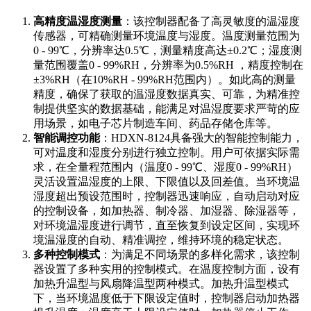
高精度温湿度测量
：该控制器配备了高灵敏度的温湿度
传感器，可精确测量环境温度与湿度。温度测量范围为
0 - 99℃，分辨率达0.5℃，测量精度高达±0.2℃；湿度测
量范围覆盖0 - 99%RH，分辨率为0.5%RH ，精度控制在
±3%RH（在10%RH - 99%RH范围内）。如此高的测量
精度，确保了获取的温湿度数据真实、可靠，为精准控
制提供坚实的数据基础，能满足对温湿度要求严苛的应
用场景，如电子芯片制造车间、药品存储仓库等。
智能调控功能
：HDXN-8124具备强大的智能控制能力，
可对温度和湿度分别进行独立控制。用户可依据实际需
求，在全量程范围内（温度0 - 99℃、湿度0 - 99%RH）
灵活设置温湿度的上限、下限值以及回差值。当环境温
湿度超出预设范围时，控制器迅速响应，自动启动对应
的控制设备，如加热器、制冷器、加湿器、除湿器等，
对环境温湿度进行调节，直至恢复到设定区间，实现环
境温湿度的自动、精准调控，维持环境的稳定状态。
多种控制模式
：为满足不同场景的多样化需求，该控制
器设置了多种实用的控制模式。在温度控制方面，设有
加热升温型与风扇降温型两种模式。加热升温型模式
下，当环境温度低于下限设定值时，控制器启动加热器