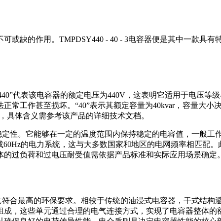
缺的作用。TMPDSY440 - 40 - 3电容器便是其中一
。其中，“440”代表该电容器的额定电压为440V，这表明它适用
常工作甚至损坏。“40”表示其额定容量为40kvar，容量大
关，具体含义需参考该产品的详细技术文档。
具有良好的稳定性。它能够在一定的温度范围内保持稳定的电容值，一般
0Hz或60Hz的电力系统，这与大多数国家和地区的电网频率相匹
体的过负荷和过电压耐受值需依据产品标准和实际应用场景确定
，这种设计使其符合最高的环保要求。相较于传统的油浸式电容器，干
组成，这些单元通过合理的电气连接方式，实现了电容器整体的