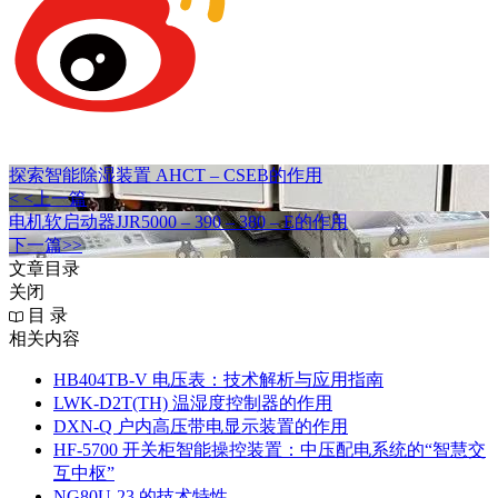
探索智能除湿装置 AHCT – CSEB的作用
< <上一篇
电机软启动器JJR5000 – 390 – 380 – E的作用
下一篇>>
文章目录
关闭
目 录
相关内容
HB404TB-V 电压表：技术解析与应用指南
LWK‑D2T(TH) 温湿度控制器的作用
DXN‑Q 户内高压带电显示装置的作用
HF-5700 开关柜智能操控装置：中压配电系统的“智慧交
互中枢”
NG80U-23 的技术特性