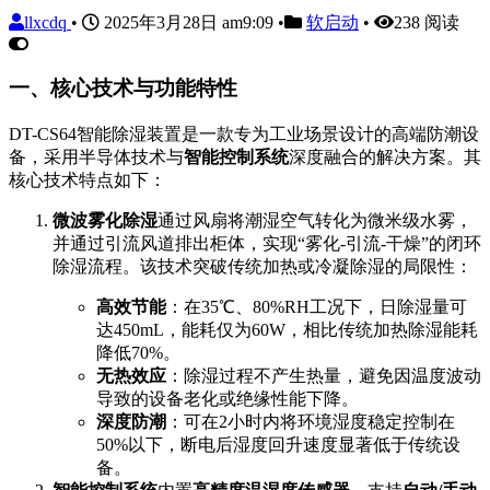
llxcdq
•
2025年3月28日 am9:09
•
软启动
•
238 阅读
一、核心技术与功能特性
DT-CS64智能除湿装置是一款专为工业场景设计的高端防潮设
备，采用半导体技术与
智能控制系统
深度融合的解决方案。其
核心技术特点如下：
微波雾化除湿
通过风扇将潮湿空气转化为微米级水雾，
并通过引流风道排出柜体，实现“雾化-引流-干燥”的闭环
除湿流程。该技术突破传统加热或冷凝除湿的局限性：
高效节能
：在35℃、80%RH工况下，日除湿量可
达450mL，能耗仅为60W，相比传统加热除湿能耗
降低70%。
无热效应
：除湿过程不产生热量，避免因温度波动
导致的设备老化或绝缘性能下降。
深度防潮
：可在2小时内将环境湿度稳定控制在
50%以下，断电后湿度回升速度显著低于传统设
备。