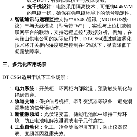
级达IP54，有效抵御粉尘与液体喷溅。
抗干扰设计
：电路采用隔离技术，可抵御4.4kV/M
的电磁干扰，确保在强电磁环境下的信号稳定性。
智能通讯与远程监控
支持**RS485通讯（MODBUS协
议）**与无线模块（型号带“W”），实现与上位机或物
联网平台的联动，支持远程监控与数据分析。例如，在
马鞍山供电公司的实际应用中，DT-CS64通过微波雾化
技术将开关柜内湿度稳定控制在45%以下，显著降低了
凝露故障率。
三、多元化应用场景
DT-CS64适用于以下工业场景：
电力系统
：开关柜、环网柜内部除湿，预防触头氧化与
绝缘击穿。
轨道交通
：保护信号机柜、牵引变流器等设备，避免潮
湿导致的信号误动作。
新能源领域
：光伏逆变器、储能电池舱中维持干燥环
境，防止电池电解液泄漏或电子元件腐蚀。
工业自动化
：化工、冶金等高湿度车间，防止仪器仪
表、变频器因凝露失效。