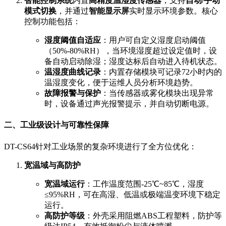
智能控制系统
内置
高精度温湿度传感器
，支持
自动/手动
模式切换
，并通过
智能显示屏
实时显示环境参数。核心
控制功能包括：
湿度阈值自适应
：用户可自定义湿度启动阈值
（50%-80%RH），当环境湿度超过设定值时，设
备自动启动除湿；湿度达标后自动进入待机状态。
温湿度曲线记录
：内置存储模块可记录72小时内的
温湿度变化，便于运维人员分析环境趋势。
故障报警与保护
：当传感器或雾化模块出现异常
时，设备通过声光报警提示，并自动切断电源。
二、工业级设计与可靠性保障
DT-CS64针对工业场景的复杂环境进行了全方位优化：
宽温域与高防护
宽温域运行
：工作温度范围-25℃~85℃，湿度
≤95%RH，可在高湿、低温或极端温变环境下稳定
运行。
高防护等级
：外壳采用阻燃ABS工程塑料，防护等