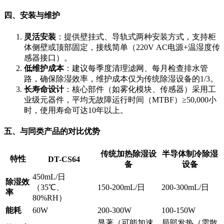
四、安装与维护
灵活安装
：提供壁挂式、导轨式两种安装方式，支持柜
体侧壁或顶部固定，接线简单（220V AC电源+温湿度传
感器接口）。
低维护成本
：建议每季度清理滤网、每月检查排水管
路，确保除湿效率，维护成本仅为传统除湿设备的1/3。
长寿命设计
：核心部件（如雾化模块、传感器）采用工
业级元器件，平均无故障运行时间（MTBF）≥50,000小
时，使用寿命可达10年以上。
五、与同类产品的对比优势
传统加热除湿设
半导体制冷除湿
特性
DT-CS64
备
设备
450mL/日
除湿效
（35℃、
150-200mL/日
200-300mL/日
率
80%RH）
能耗
60W
200-300W
100-150W
显著（可能加速
局部发热（需散