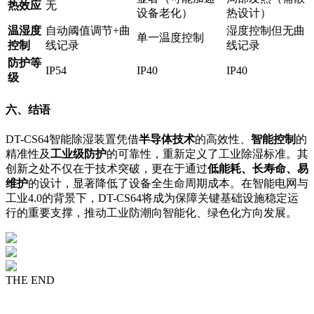
热效应
无
设备老化）
热设计）
温湿度
自动阈值调节+曲
湿度控制但无曲
单一温度控制
控制
线记录
线记录
防护等
IP54
IP40
IP40
级
六、结语
DT-CS64智能除湿装置凭借
半导体技术
的高效性、
智能控制
的
精准性及
工业级防护
的可靠性，重新定义了工业除湿标准。其
创新之处不仅在于技术突破，更在于通过
低能耗、长寿命、易
维护
的设计，显著降低了设备全生命周期成本。在智能电网与
工业4.0的背景下，DT-CS64将成为保障关键基础设施稳定运
行的重要支撑，推动工业防潮向智能化、绿色化方向发展。
THE END