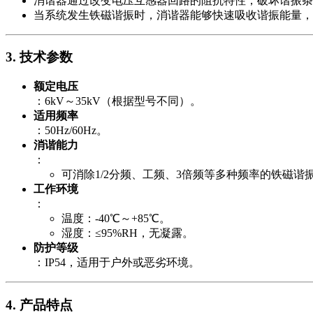
消谐器通过改变电压互感器回路的阻抗特性，破坏谐振条
当系统发生铁磁谐振时，消谐器能够快速吸收谐振能量，
3.
技术参数
额定电压
：6kV～35kV（根据型号不同）。
适用频率
：50Hz/60Hz。
消谐能力
：
可消除1/2分频、工频、3倍频等多种频率的铁磁谐
工作环境
：
温度：-40℃～+85℃。
湿度：≤95%RH，无凝露。
防护等级
：IP54，适用于户外或恶劣环境。
4.
产品特点