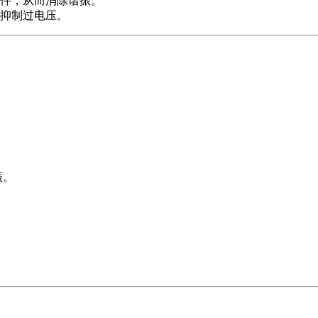
件，从而消除谐振。
抑制过电压。
振。