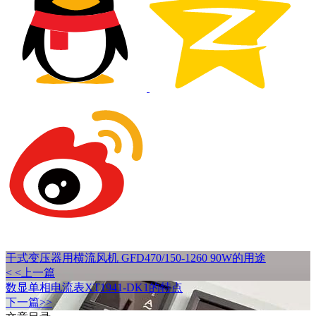
干式变压器用横流风机 GFD470/150-1260 90W的用途
< <上一篇
数显单相电流表XT1941-DK1的特点
下一篇>>