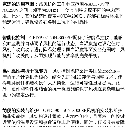
宽泛的适用范围
：该风机的工作电压范围在AC170V至
AC250V之间（频率为50Hz），使其能够适应不同的电力环
境。此外，其测温范围覆盖-40℃至200℃，能够在极端环境下
稳定运行，确保设备在各种工况下的可靠性。
3.
智能化控制
：GFD590-150N-3000SF配备了智能温控仪，能够
实时监测并自动调节风机的运行状态。当温度超过设定值时，
风机自动启动，进行降温处理；而当温度降至安全范围时，风
机则自动关闭，从而实现节能与效率的完美平衡。
4.
高可靠性与抗干扰能力
：风机控制系统采用美国Microchip生
产的单片计算机为核心，结合先进的I2C存储与调整技术，使
得电路设计和结构设计大大简化，运行可靠性显著提高。此
外，硬件和软件相结合的抗干扰措施确保了风机在复杂电磁环
境中的稳定运行。
5.
简便的安装与维护
：GFD590-150N-3000SF风机的安装和维护
都非常简便。其结构设计紧凑，占地空间小，且面板上的按键
设置使得温度设定和参数调整非常便捷。同时，仪器具有故障