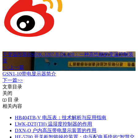
干变温控器BWDK-3207-II-DL420：一种高性能的变温控制装
置
< <上一篇
GSN1-10带电显示器简介
下一篇>>
文章目录
关闭
目 录
相关内容
HB404TB-V 电压表：技术解析与应用指南
LWK‑D2T(TH) 温湿度控制器的作用
DXN‑Q 户内高压带电显示装置的作用
HF-5700 开关柜智能操控装置：中压配电系统的“智慧交