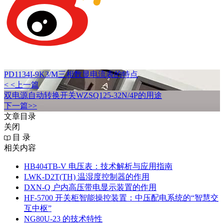
PD1134I-9K3/M三相数显电流表的特点
< <上一篇
双电源自动转换开关WZSQ125-32N/4P的用途
下一篇>>
文章目录
关闭
目 录
相关内容
HB404TB-V 电压表：技术解析与应用指南
LWK‑D2T(TH) 温湿度控制器的作用
DXN‑Q 户内高压带电显示装置的作用
HF-5700 开关柜智能操控装置：中压配电系统的“智慧交
互中枢”
NG80U-23 的技术特性