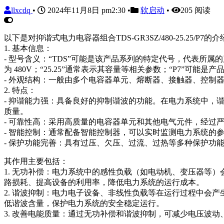
llxcdq
•
2024年11月8日 pm2:30
•
软启动
•
205 阅读
以下是对抑谐式电力电容器组合TDS-GR3SZ/480-25.25/P7的
1. 基本信息：
- 型号含义：“TDS”可能是该产品系列的特定代号，代表所属
为 480V；“25.25”通常表示其容量等相关参数；“P7”可
- 外观结构：一般由多个电容器单元、熔断器、接触器、控制
2. 特点：
- 抑谐能力强：具备良好的抑制谐波的功能。在电力系统中
质量。
- 可靠性高：采用高质量的电容器单元和其他电气元件，经过
- 智能控制：通常配备智能控制器，可以实时监测电力系统的
- 保护功能完善：具有过压、欠压、过流、过热等多种保护功
其作用主要包括：
1. 无功补偿：电力系统中的感性负载（如电动机、变压器等
路损耗、提高设备的利用率，降低电力系统的运行成本。
2. 谐波抑制：电力电子设备、非线性负载等在运行过程中会
低谐波含量，保护电力系统的安全稳定运行。
3. 改善电能质量：通过无功补偿和谐波抑制，可减少电压波