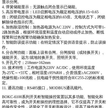
显示分闸。
4. 弹簧储能显示：无源触点闭合显示已储能。
5. 高压带电显示：LED启辉电压为额定相电压的0.15~0.65
倍；闭锁启控电压为额定相电压的0.65倍。无电状态下，闭锁
解除绿色指示灯亮。
6. 加热除湿控制：加热器电源为AC 220V，控制方式为可带1-
2路加热器，根据环境湿度和温度自动启动或停止加热。断线
报警和过热报警功能确保加热安全。
7. 智能防误提示功能：在特定情况下提供语音提示，防止误操
作。
8. 分合闸功能：面板上设有合闸、分闸按钮（或转换开关）、
储能开关、远方/就地转换开关、照明开关等。
9. 开孔尺寸：218mm×162mm
10. 接术特性：工作电源为220V AC/DC，使用环境温度
为-25℃～+55℃，相对湿度≤95%RH，介质强度≥AC2000V，
绝缘性能≥100兆欧，抗电磁干扰性能符合IEC255-22的标准规
定。
11. 通讯功能：RS485接口，MODBUS通讯规约。
BOKC-6100系列开关柜智能操控装置以其多功能、智能化和
高可靠性，成为开关柜操控的理想选择。它不仅提高了开关柜
的操作安全性，还简化了开关柜面板设计，提高了操作效率。