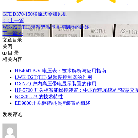
GFDD370-150横流式冷却风机
< <上一篇
WK-P2T(TH)降温型温湿度控制器的用途
下一篇>>
文章目录
关闭
目 录
相关内容
HB404TB-V 电压表：技术解析与应用指南
LWK‑D2T(TH) 温湿度控制器的作用
DXN‑Q 户内高压带电显示装置的作用
HF-5700 开关柜智能操控装置：中压配电系统的“智慧交
NG80U-23 的技术特性
ED9800开关柜智能操控装置的概述
发表评论